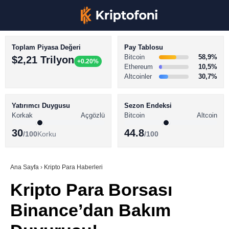
Toplam Piyasa Değeri
Pay Tablosu
Bitcoin
58,9%
$2,21 Trilyon
+0.20%
Ethereum
10,5%
Altcoinler
30,7%
KRİPTO PARA HABERLERİ
Facebook
BİTCOİN HABERLERİ
Yatırımcı Duygusu
Sezon Endeksi
Korkak
Açgözlü
Bitcoin
Altcoin
ALTCOİN HABERLERİ
30
44.8
/100
Korku
/100
AKADEMİ
Instagram
SÖZLÜK
Ana Sayfa
›
Kripto Para Haberleri
Kripto Para Borsası
Youtube
Binance’dan Bakım
TikTok