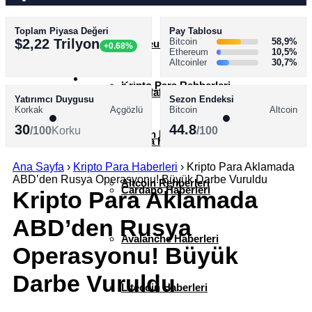
Toplam Piyasa Değeri
Pay Tablosu
AKADEMİ
$2,22 Trilyon
Bitcoin
58,9%
Ethereum Haberleri
+0.68%
Ethereum
10,5%
Altcoinler
30,7%
SÖZLÜK
Kripto Para Rehberleri
XRP Haberleri
Yatırımcı Duygusu
Sezon Endeksi
Korkak
Açgözlü
Bitcoin
Altcoin
30
44.8
/100
Korku
/100
Bitcoin Rehberleri
Solana Haberleri
Ana Sayfa
›
Kripto Para Haberleri
›
Kripto Para Aklamada
ABD’den Rusya Operasyonu! Büyük Darbe Vuruldu
Altcoin Rehberleri
Cardano Haberleri
Kripto Para Aklamada
ABD’den Rusya
Avalanche Haberleri
Operasyonu! Büyük
Darbe Vuruldu
Litecoin Haberleri