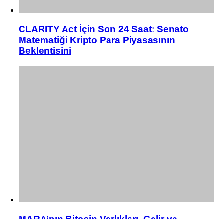
CLARITY Act İçin Son 24 Saat: Senato
Matematiği Kripto Para Piyasasının
Beklentisini
MARA’nın Bitcoin Varlıkları, Gelir ve