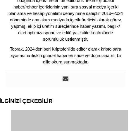
odağında içerik üreten bir editördür. Teknoloji odaklı
haber/rehber içeriklerinin yanı sıra sosyal medya içerik
planlama ve hesap yönetimi deneyimine sahiptir. 2019–2024
döneminde ana akım medyada içerik üreticisi olarak görev
yapmış, ekip içi üretim süreçlerinde haber yazımı, başlık/
özet optimizasyonu ve editöryal kalite kontrolünde
sorumluluk üstlenmiştir.
Toprak, 2024’den beri Kriptofoni’de editör olarak kripto para
piyasasına ilişkin güncel haberleri sade ve doğrulanabilir bir
dille okura sunmaktadır.
İLGİNİZİ
ÇEKEBİLİR