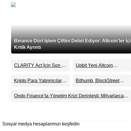
Binance Dört İşlem Çiftini Delist Ediyor: Altcoin’ler İç
Kritik Ayrıntı
CLARITY Act İçin Son 24
Upbit Yeni Altcoin
Saat: Senato Matematiği
Listelemesini Duyurdu:
Kripto Para Piyasasının
KRW, BTC ve USDT
Kripto Para Yatırımcıları
Bithumb, BlockStreet
Beklentisini Bozabilir
Paritelerinde İşlem
Artık Neden Evlerinde
(BSB) İçin KRW İşlem
Görecek
Hedef Alınıyor?
Çifti Desteği Duyurdu
Ondo Finance’ta Yönetim Krizi Derinleşti: Milyarlarca
Dolarlık Tokenizasyon Devinin Kontrolü Mahkemeye
Taşındı
Sosyal medya hesaplarımızı keşfedin