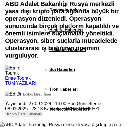
ABD Adalet Bakanlığı Rusya merkezli
Dogecoin Haberleri
yasa dışı kripto para ağlarına büyük bir
operasyon düzenledi. Operasyon
sonucunda birçok platform kapatıldı ve
Hedera Haberleri
önemli isimlere suçlamalar yöneltildi.
Operasyon, siber suçlarla mücadelede
uluslararası iş birliğinin önemini
Polkadot Haberleri
vurguluyor.
Sui Haberleri
Emre Toprak
TÜM YAZILARI
Tron Haberleri
Editör:
Mesut İnan
Yayınlandı: 27.09.2024 - 14:00
Son Güncelleme:
08.01.2025 - 23:13
Kaynak: HABER MERKEZI
Memecoin Haberleri
Kripto Para Haberleri