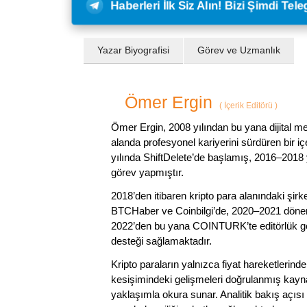
Haberleri İlk Siz Alın! Bizi Şimdi Te
Yazar Biyografisi
Görev ve Uzmanlık
Ömer Ergin
(
İçerik Editörü
)
Ömer Ergin, 2008 yılından bu yana dijital me
alanda profesyonel kariyerini sürdüren bir iç
yılında ShiftDelete’de başlamış, 2016–2018 y
görev yapmıştır.
2018’den itibaren kripto para alanındaki şi
BTCHaber ve Coinbilgi’de, 2020–2021 dönemi
2022’den bu yana COINTURK’te editörlük gör
desteği sağlamaktadır.
Kripto paraların yalnızca fiyat hareketlerind
kesişimindeki gelişmeleri doğrulanmış kayna
yaklaşımla okura sunar. Analitik bakış açısı 