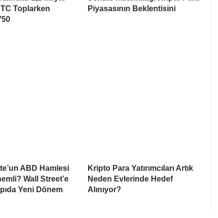
BTC Toplarken
Piyasasının Beklentisini
750
te’un ABD Hamlesi
Kripto Para Yatırımcıları Artık
mli? Wall Street’e
Neden Evlerinde Hedef
apıda Yeni Dönem
Alınıyor?