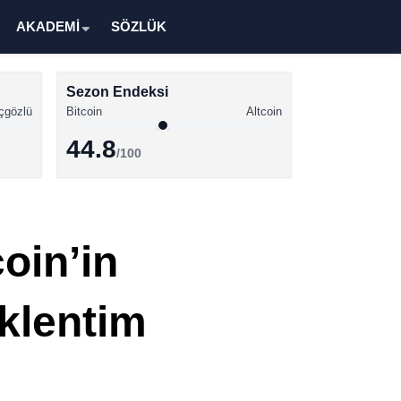
AKADEMİ
SÖZLÜK
Sezon Endeksi
çgözlü
Bitcoin
Altcoin
44.8
/100
Kripto Para Haberleri
Bitcoin Haberleri
oin’in
Altcoin Haberleri
Ethereum Haberleri
klentim
Solana Haberleri
XRP Haberleri
Memecoin Haberleri