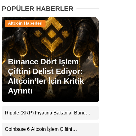
POPÜLER HABERLER
Stablecoin Haberleri
Altcoin Haberleri
Facebook
Binance Dört İşlem
Çiftini Delist Ediyor:
Instagram
Altcoin’ler İçin Kritik
Ayrıntı
Youtube
TikTok
Ripple (XRP) Fiyatına Bakanlar Bunu
Kaçırıyor: Evernorth’tan Dikkat Çeken
Pinterest
Uyarı
Coinbase 6 Altcoin İşlem Çiftini