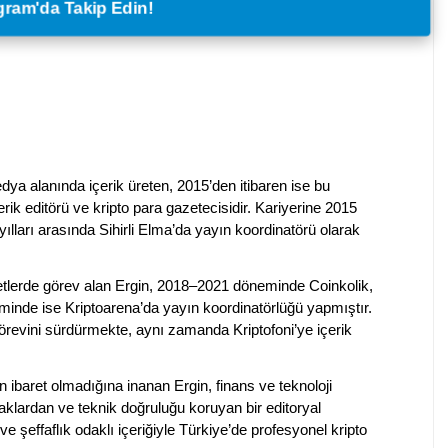
legram'da Takip Edin!
dya alanında içerik üreten, 2015’den itibaren ise bu
erik editörü ve kripto para gazetecisidir. Kariyerine 2015
ılları arasında Sihirli Elma’da yayın koordinatörü olarak
rketlerde görev alan Ergin, 2018–2021 döneminde Coinkolik,
nde ise Kriptoarena’da yayın koordinatörlüğü yapmıştır.
evini sürdürmekte, aynı zamanda Kriptofoni’ye içerik
en ibaret olmadığına inanan Ergin, finans ve teknoloji
klardan ve teknik doğruluğu koruyan bir editoryal
ve şeffaflık odaklı içeriğiyle Türkiye’de profesyonel kripto