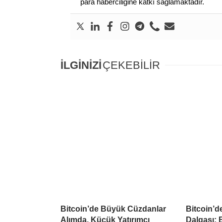
para haberciliğine katkı sağlamaktadır.
İLGİNİZİ
ÇEKEBİLİR
Bitcoin’de Büyük Cüzdanlar
Bitcoin’d
Alımda, Küçük Yatırımcı
Dalgası: B