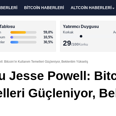
ABERLERİ
BİTCOİN HABERLERİ
ALTCOİN HABERLERİ
Tablosu
Yatırımcı Duygusu
n
59,0%
Korkak
A
eum
10,5%
29
nler
30,5%
/100
Korku
: Bitcoin’in Kullanım Temelleri Güçleniyor, Beklentim Yükseliş
 Jesse Powell: Bitc
lleri Güçleniyor, Be