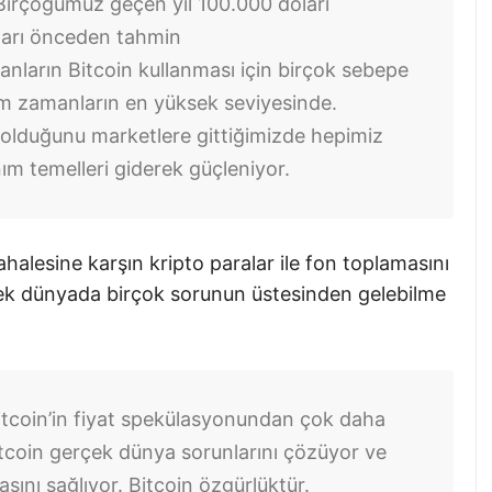
Birçoğumuz geçen yıl 100.000 doları
ları önceden tahmin
nların Bitcoin kullanması için birçok sebepe
üm zamanların en yüksek seviyesinde.
 olduğunu marketlere gittiğimizde hepimiz
anım temelleri giderek güçleniyor.
lesine karşın kripto paralar ile fon toplamasını
çek dünyada birçok sorunun üstesinden gelebilme
tcoin’in fiyat spekülasyonundan çok daha
Bitcoin gerçek dünya sorunlarını çözüyor ve
ını sağlıyor. Bitcoin özgürlüktür.