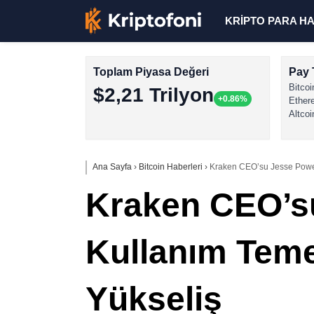
KRİPTO PARA H
Toplam Piyasa Değeri
Pay 
Bitcoi
$2,21 Trilyon
+0.86%
Ether
Altcoi
Ana Sayfa
›
Bitcoin Haberleri
›
Kraken CEO’su Jesse Powell
Kraken CEO’su
Kullanım Teme
Yükseliş