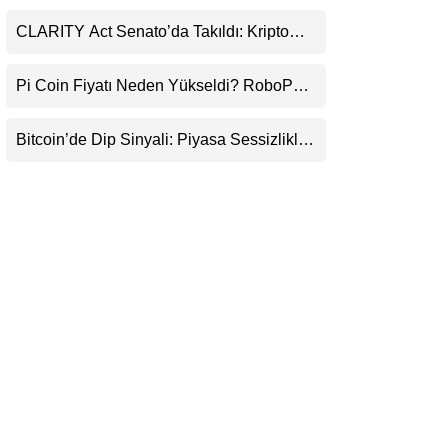
Durduracak
LinkedIn
CLARITY Act Senato’da Takıldı: Kripto
Para Piyasası 2027’yi Fiyatlıyor
Telegram
Pi Coin Fiyatı Neden Yükseldi? RoboPay
Ortaklığı ve Güncelleme İyimserliği
Destekledi
Bitcoin’de Dip Sinyali: Piyasa Sessizlikle
Sıkışıyor