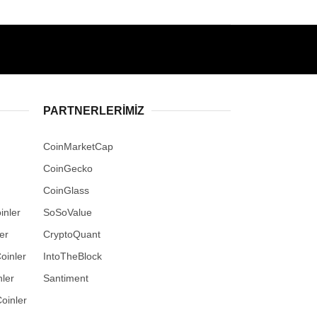
PARTNERLERIMIZ
CoinMarketCap
CoinGecko
CoinGlass
inler
SoSoValue
er
CryptoQuant
oinler
IntoTheBlock
ler
Santiment
oinler