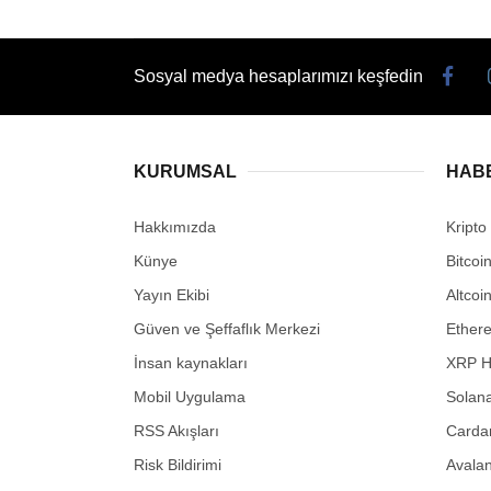
Sosyal medya hesaplarımızı keşfedin
KURUMSAL
HAB
Hakkımızda
Kripto
Künye
Bitcoi
Yayın Ekibi
Altcoi
Güven ve Şeffaflık Merkezi
Ether
İnsan kaynakları
XRP H
Mobil Uygulama
Solana
RSS Akışları
Carda
Risk Bildirimi
Avalan