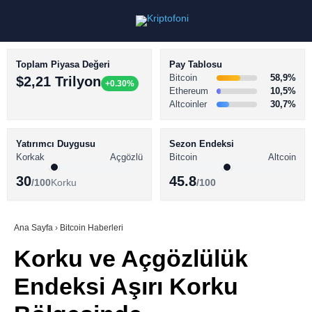
Toplam Piyasa Değeri
Pay Tablosu
Bitcoin
58,9%
$2,21 Trilyon
+0.30%
Ethereum
10,5%
Altcoinler
30,7%
KRİPTO PARA HABERLERİ
Facebook
BİTCOİN HABERLERİ
Yatırımcı Duygusu
Sezon Endeksi
Korkak
Açgözlü
Bitcoin
Altcoin
ALTCOİN HABERLERİ
30
45.8
/100
Korku
/100
AKADEMİ
Instagram
SÖZLÜK
Ana Sayfa
›
Bitcoin Haberleri
Korku ve Açgözlülük
Youtube
Endeksi Aşırı Korku
TikTok