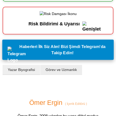
Risk Bildirimi & Uyarısı
Haberleri İlk Siz Alın! Bizi Şimdi Telegram'da
Takip Edin!
Yazar Biyografisi
Görev ve Uzmanlık
Ömer Ergin
(
İçerik Editörü
)
Ömer Ergin, 2008 yılından bu yana dijital medya