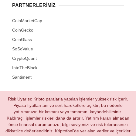
PARTNERLERIMIZ
CoinMarketCap
CoinGecko
CoinGlass
SoSoValue
CryptoQuant
IntoTheBlock
Santiment
Risk Uyarısı: Kripto paralarla yapılan işlemler yüksek risk içerir.
Piyasa fiyatları ani ve sert hareketlere açıktır; bu nedenle
yatırımınızın bir kısmını veya tamamını kaybedebilirsiniz.
Kaldıraçlı işlemler riskleri daha da artırır. Yatırım kararı almadan
önce finansal durumunuzu, bilgi seviyenizi ve risk toleransınızı
dikkatlice değerlendiriniz. Kriptofoni’de yer alan veriler ve içerikler