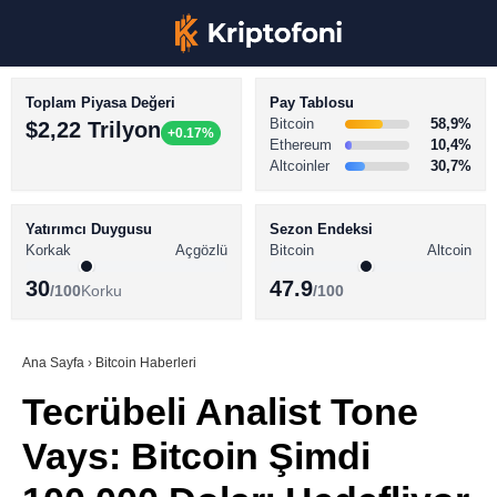
Toplam Piyasa Değeri
Pay Tablosu
Bitcoin
58,9%
$2,22 Trilyon
+0.17%
Ethereum
10,4%
Altcoinler
30,7%
KRİPTO PARA HABERLERİ
Facebook
BİTCOİN HABERLERİ
Yatırımcı Duygusu
Sezon Endeksi
Korkak
Açgözlü
Bitcoin
Altcoin
ALTCOİN HABERLERİ
30
47.9
/100
Korku
/100
AKADEMİ
Instagram
SÖZLÜK
Ana Sayfa
›
Bitcoin Haberleri
Tecrübeli Analist Tone
Youtube
Vays: Bitcoin Şimdi
TikTok