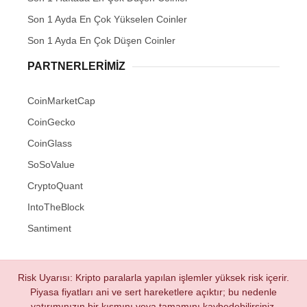
Son 1 Ayda En Çok Yükselen Coinler
Son 1 Ayda En Çok Düşen Coinler
PARTNERLERIMIZ
CoinMarketCap
CoinGecko
CoinGlass
SoSoValue
CryptoQuant
IntoTheBlock
Santiment
Risk Uyarısı: Kripto paralarla yapılan işlemler yüksek risk içerir.
Piyasa fiyatları ani ve sert hareketlere açıktır; bu nedenle
yatırımınızın bir kısmını veya tamamını kaybedebilirsiniz.