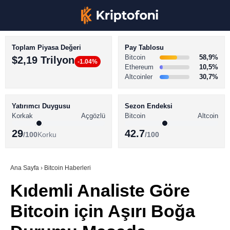
Toplam Piyasa Değeri
Pay Tablosu
Bitcoin
58,9%
$2,19 Trilyon
-1.04%
Ethereum
10,5%
Altcoinler
30,7%
KRİPTO PARA HABERLERİ
Facebook
BİTCOİN HABERLERİ
Yatırımcı Duygusu
Sezon Endeksi
Korkak
Açgözlü
Bitcoin
Altcoin
ALTCOİN HABERLERİ
29
42.7
/100
Korku
/100
AKADEMİ
Instagram
SÖZLÜK
Ana Sayfa
›
Bitcoin Haberleri
Kıdemli Analiste Göre
Youtube
Bitcoin için Aşırı Boğa
TikTok