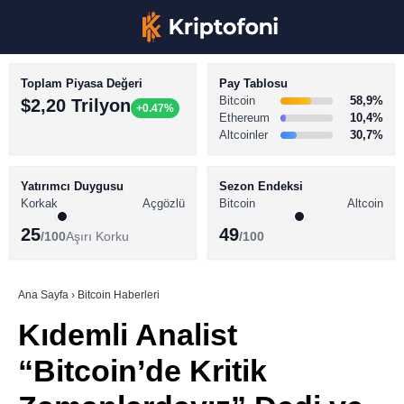
Toplam Piyasa Değeri
Pay Tablosu
Bitcoin
58,9%
$2,20 Trilyon
+0.47%
Ethereum
10,4%
Altcoinler
30,7%
KRİPTO PARA HABERLERİ
Facebook
BİTCOİN HABERLERİ
Yatırımcı Duygusu
Sezon Endeksi
Korkak
Açgözlü
Bitcoin
Altcoin
ALTCOİN HABERLERİ
25
49
/100
Aşırı Korku
/100
AKADEMİ
Instagram
SÖZLÜK
Ana Sayfa
›
Bitcoin Haberleri
Kıdemli Analist
Youtube
“Bitcoin’de Kritik
TikTok