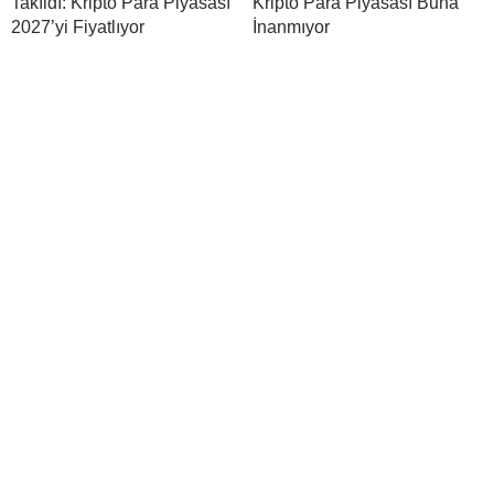
Takıldı: Kripto Para Piyasası
Kripto Para Piyasası Buna
2027’yi Fiyatlıyor
İnanmıyor