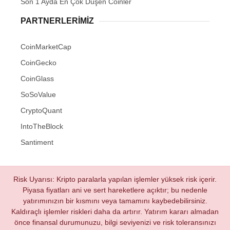
Son 1 Ayda En Çok Düşen Coinler
PARTNERLERIMIZ
CoinMarketCap
CoinGecko
CoinGlass
SoSoValue
CryptoQuant
IntoTheBlock
Santiment
Risk Uyarısı: Kripto paralarla yapılan işlemler yüksek risk içerir.
Piyasa fiyatları ani ve sert hareketlere açıktır; bu nedenle
yatırımınızın bir kısmını veya tamamını kaybedebilirsiniz.
Kaldıraçlı işlemler riskleri daha da artırır. Yatırım kararı almadan
önce finansal durumunuzu, bilgi seviyenizi ve risk toleransınızı