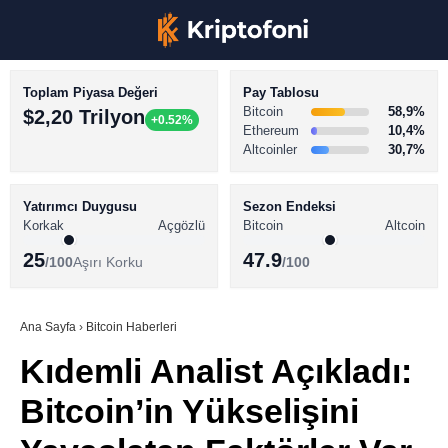
Toplam Piyasa Değeri
Pay Tablosu
Bitcoin
58,9%
$2,20 Trilyon
+0.52%
Ethereum
10,4%
Altcoinler
30,7%
KRİPTO PARA HABERLERİ
Facebook
BİTCOİN HABERLERİ
Yatırımcı Duygusu
Sezon Endeksi
Korkak
Açgözlü
Bitcoin
Altcoin
ALTCOİN HABERLERİ
25
47.9
/100
Aşırı Korku
/100
AKADEMİ
Instagram
SÖZLÜK
Ana Sayfa
›
Bitcoin Haberleri
Kıdemli Analist Açıkladı:
Youtube
Bitcoin’in Yükselişini
TikTok