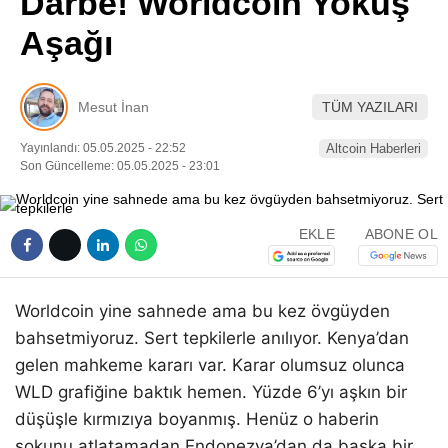
Darbe! Worldcoin Yokuş
Pinterest
Aşağı
LinkedIn
Mesut İnan
TÜM YAZILARI
Telegram
Yayınlandı: 05.05.2025 - 22:52
Altcoin Haberleri
Son Güncelleme: 05.05.2025 - 23:01
EKLE
ABONE OL
Worldcoin yine sahnede ama bu kez övgüyden
bahsetmiyoruz. Sert tepkilerle anılıyor. Kenya’dan
gelen mahkeme kararı var. Karar olumsuz olunca
WLD grafiğine baktık hemen. Yüzde 6’yı aşkın bir
düşüşle kırmızıya boyanmış. Henüz o haberin
şokunu atlatamadan Endonezya’dan da başka bir