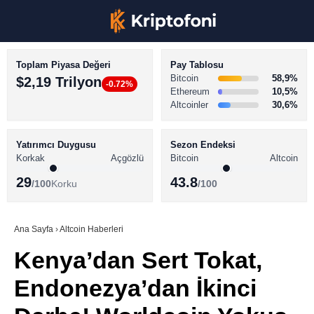
Toplam Piyasa Değeri
Pay Tablosu
Bitcoin
58,9%
$2,19 Trilyon
-0.72%
Ethereum
10,5%
Altcoinler
30,6%
KRİPTO PARA HABERLERİ
Facebook
BİTCOİN HABERLERİ
Yatırımcı Duygusu
Sezon Endeksi
Korkak
Açgözlü
Bitcoin
Altcoin
ALTCOİN HABERLERİ
29
43.8
/100
Korku
/100
AKADEMİ
Instagram
SÖZLÜK
Ana Sayfa
›
Altcoin Haberleri
Kenya’dan Sert Tokat,
Youtube
Endonezya’dan İkinci
TikTok