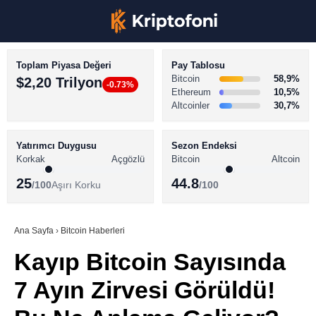
Toplam Piyasa Değeri
Pay Tablosu
Bitcoin
58,9%
$2,20 Trilyon
-0.73%
Ethereum
10,5%
Altcoinler
30,7%
KRİPTO PARA HABERLERİ
Facebook
BİTCOİN HABERLERİ
Yatırımcı Duygusu
Sezon Endeksi
Korkak
Açgözlü
Bitcoin
Altcoin
ALTCOİN HABERLERİ
25
44.8
/100
Aşırı Korku
/100
AKADEMİ
Instagram
SÖZLÜK
Ana Sayfa
›
Bitcoin Haberleri
Kayıp Bitcoin Sayısında
Youtube
7 Ayın Zirvesi Görüldü!
TikTok