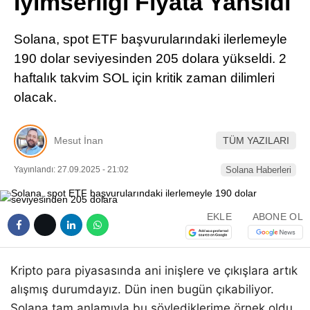
İyimserliği Fiyata Yansıdı
Pinterest
Solana, spot ETF başvurularındaki ilerlemeyle
LinkedIn
190 dolar seviyesinden 205 dolara yükseldi. 2
haftalık takvim SOL için kritik zaman dilimleri
Telegram
olacak.
Mesut İnan
TÜM YAZILARI
Yayınlandı: 27.09.2025 - 21:02
Solana Haberleri
EKLE
ABONE OL
Kripto para piyasasında ani inişlere ve çıkışlara artık
alışmış durumdayız. Dün inen bugün çıkabiliyor.
Solana tam anlamıyla bu söylediklerime örnek oldu.