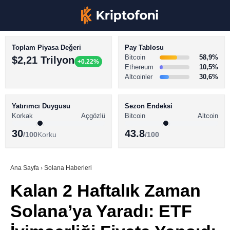
Toplam Piyasa Değeri
Pay Tablosu
Bitcoin
58,9%
$2,21 Trilyon
+0.22%
Ethereum
10,5%
Altcoinler
30,6%
KRİPTO PARA HABERLERİ
Facebook
BİTCOİN HABERLERİ
Yatırımcı Duygusu
Sezon Endeksi
Korkak
Açgözlü
Bitcoin
Altcoin
ALTCOİN HABERLERİ
30
43.8
/100
Korku
/100
AKADEMİ
Instagram
SÖZLÜK
Ana Sayfa
›
Solana Haberleri
Kalan 2 Haftalık Zaman
Youtube
Solana’ya Yaradı: ETF
TikTok