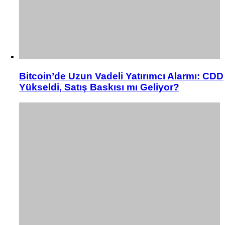
Bitcoin’de Uzun Vadeli Yatırımcı Alarmı: CDD
Yükseldi, Satış Baskısı mı Geliyor?