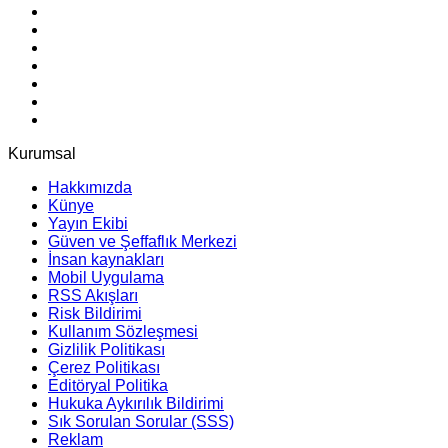
Kurumsal
Hakkımızda
Künye
Yayın Ekibi
Güven ve Şeffaflık Merkezi
İnsan kaynakları
Mobil Uygulama
RSS Akışları
Risk Bildirimi
Kullanım Sözleşmesi
Gizlilik Politikası
Çerez Politikası
Editöryal Politika
Hukuka Aykırılık Bildirimi
Sık Sorulan Sorular (SSS)
Reklam