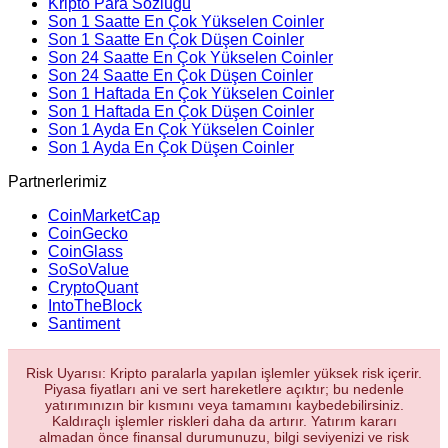
Kripto Para Sözlüğü
Son 1 Saatte En Çok Yükselen Coinler
Son 1 Saatte En Çok Düşen Coinler
Son 24 Saatte En Çok Yükselen Coinler
Son 24 Saatte En Çok Düşen Coinler
Son 1 Haftada En Çok Yükselen Coinler
Son 1 Haftada En Çok Düşen Coinler
Son 1 Ayda En Çok Yükselen Coinler
Son 1 Ayda En Çok Düşen Coinler
Partnerlerimiz
CoinMarketCap
CoinGecko
CoinGlass
SoSoValue
CryptoQuant
IntoTheBlock
Santiment
Risk Uyarısı: Kripto paralarla yapılan işlemler yüksek risk içerir.
Piyasa fiyatları ani ve sert hareketlere açıktır; bu nedenle
yatırımınızın bir kısmını veya tamamını kaybedebilirsiniz.
Kaldıraçlı işlemler riskleri daha da artırır. Yatırım kararı
almadan önce finansal durumunuzu, bilgi seviyenizi ve risk