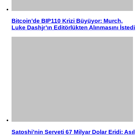
Bitcoin’de BIP110 Krizi Büyüyor: Murch,
Luke Dashjr’ın Editörlükten Alınmasını İstedi
Satoshi’nin Serveti 67 Milyar Dolar Eridi: Asıl