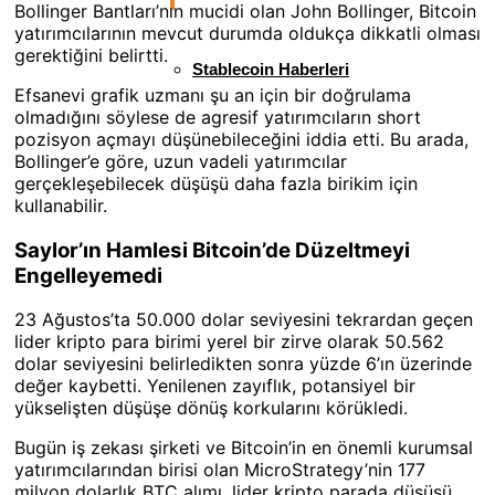
Bollinger Bantları’nın mucidi olan John Bollinger, Bitcoin
yatırımcılarının mevcut durumda oldukça dikkatli olması
gerektiğini belirtti.
Stablecoin Haberleri
Efsanevi grafik uzmanı şu an için bir doğrulama
olmadığını söylese de agresif yatırımcıların short
pozisyon açmayı düşünebileceğini iddia etti. Bu arada,
Bollinger’e göre, uzun vadeli yatırımcılar
gerçekleşebilecek düşüşü daha fazla birikim için
kullanabilir.
Saylor’ın Hamlesi Bitcoin’de Düzeltmeyi
Engelleyemedi
23 Ağustos’ta 50.000 dolar seviyesini tekrardan geçen
lider kripto para birimi yerel bir zirve olarak 50.562
dolar seviyesini belirledikten sonra yüzde 6’ın üzerinde
değer kaybetti. Yenilenen zayıflık, potansiyel bir
yükselişten düşüşe dönüş korkularını körükledi.
Bugün iş zekası şirketi ve Bitcoin’in en önemli kurumsal
yatırımcılarından birisi olan MicroStrategy’nin 177
milyon dolarlık BTC alımı, lider kripto parada düşüşü