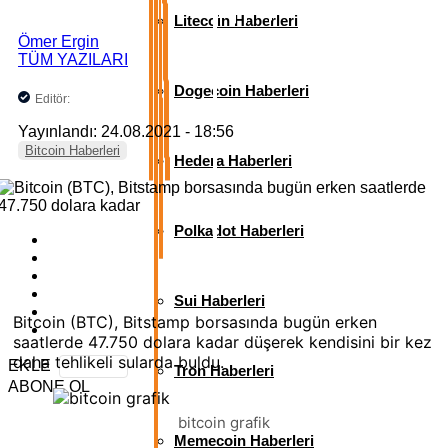
Litecoin Haberleri
Ömer Ergin
TÜM YAZILARI
Dogecoin Haberleri
Editör:
Yayınlandı: 24.08.2021 - 18:56
Bitcoin Haberleri
Hedera Haberleri
Polkadot Haberleri
Sui Haberleri
Bitcoin (BTC), Bitstamp borsasında bugün erken
saatlerde 47.750 dolara kadar düşerek kendisini bir kez
daha tehlikeli sularda buldu.
EKLE
Tron Haberleri
ABONE OL
bitcoin grafik
Memecoin Haberleri