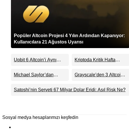
Popüler Altcoin Projesi 4 Yılın Ardından Kapanıyor:
Kullanıcılara 21 Ağustos Uyarısı
Upbit 6 Altcoin’i Aynı
Kriptoda Kritik Hafta
Anda Listeliyor
Başlıyor: İşte Gün Gün
Yaşanacaklar
Michael Saylor’dan
Grayscale’den 3 Altcoin
Bitcoin Sinyali: Strategy
ETF’sinde Sürpriz Karar:
Yeniden Alıma mı
ADA, HBAR ve DOT İçin
Satoshi’nin Serveti 67 Milyar Dolar Eridi: Asıl Risk Ne?
Hazırlanıyor?
Ne Anlama Geliyor?
Sosyal medya hesaplarımızı keşfedin