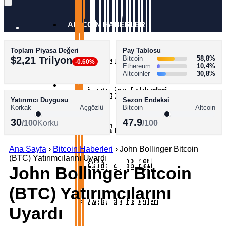
ALTCOİN HABERLERİ
Toplam Piyasa Değeri
Pay Tablosu
AKADEMİ
$2,21 Trilyon
Bitcoin
58,8%
Ethereum Haberleri
-0.60%
Ethereum
10,4%
Altcoinler
30,8%
SÖZLÜK
Kripto Para Rehberleri
XRP Haberleri
Yatırımcı Duygusu
Sezon Endeksi
Korkak
Açgözlü
Bitcoin
Altcoin
30
47.9
/100
Korku
/100
Bitcoin Rehberleri
Solana Haberleri
Ana Sayfa
›
Bitcoin Haberleri
›
John Bollinger Bitcoin
(BTC) Yatırımcılarını Uyardı
Altcoin Rehberleri
Cardano Haberleri
John Bollinger Bitcoin
(BTC) Yatırımcılarını
Avalanche Haberleri
Uyardı