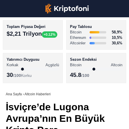
Toplam Piyasa Değeri
Pay Tablosu
Bitcoin
58,9%
$2,21 Trilyon
+0.12%
Ethereum
10,5%
Altcoinler
30,6%
KRİPTO PARA HABERLERİ
Facebook
BİTCOİN HABERLERİ
Yatırımcı Duygusu
Sezon Endeksi
Korkak
Açgözlü
Bitcoin
Altcoin
ALTCOİN HABERLERİ
30
45.8
/100
Korku
/100
AKADEMİ
Instagram
SÖZLÜK
Ana Sayfa
›
Altcoin Haberleri
İsviçre’de Lugona
Youtube
Avrupa’nın En Büyük
TikTok