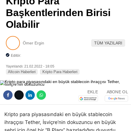
Kripto Para
Pinterest
Başkentlerinden Birisi
Olabilir
LinkedIn
Telegram
Ömer Ergin
TÜM YAZILARI
Editör:
Yayınlandı: 21.02.2022 - 18:05
Altcoin Haberleri
Kripto Para Haberleri
EKLE
ABONE OL
Kripto para piyasasındaki en büyük stablecoin
ihraççısı Tether, İsviçre’nin dokuzuncu en büyük
şehri için özel bir “B Planı” hazırladığını duyurdu.