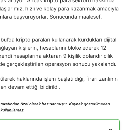
ak artıyor. Ancak kripto para sektörü hakkında
aşlarımız, hızlı ve kolay para kazanmak amacıyla
ımlara başvuruyorlar. Sonucunda maalesef,
ul’da kripto paraları kullanarak kurdukları dijital
ğlayan kişilerin, hesaplarını bloke ederek 12
endi hesaplarına aktaran 9 kişilik dolandırıcılık
ilde gerçekleştirilen operasyon sonucu yakalandı.
rek haklarında işlem başlatıldığı, firari zanlının
n devam ettiği bildirildi.
ibi tarafından özel olarak hazırlanmıştır. Kaynak gösterilmeden
kullanılamaz.