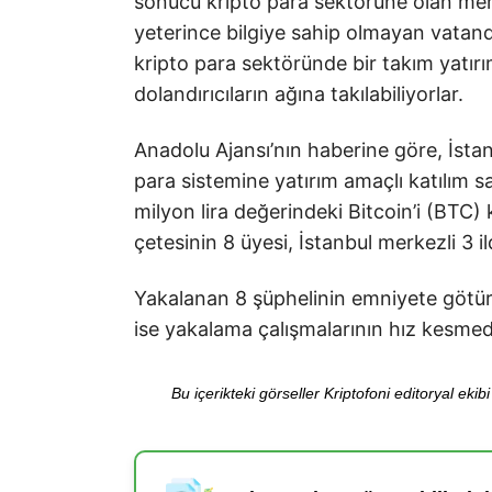
sonucu kripto para sektörüne olan mer
yeterince bilgiye sahip olmayan vatand
kripto para sektöründe bir takım yatır
dolandırıcıların ağına takılabiliyorlar.
Anadolu Ajansı’nın haberine göre, İstanb
para sistemine yatırım amaçlı katılım sa
milyon lira değerindeki Bitcoin’i (BTC) k
çetesinin 8 üyesi, İstanbul merkezli 3 
Yakalanan 8 şüphelinin emniyete götürüle
ise yakalama çalışmalarının hız kesmede
Bu içerikteki görseller Kriptofoni editoryal ek