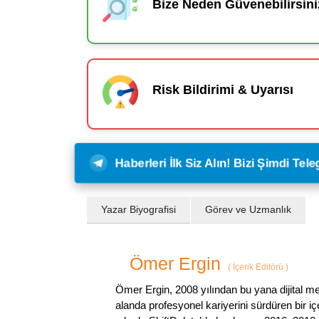
Bize Neden Güvenebilirsini
Risk Bildirimi & Uyarısı
Haberleri İlk Siz Alın! Bizi Şimdi Te
Yazar Biyografisi
Görev ve Uzmanlık
Ömer Ergin
(
İçerik Editörü
)
Ömer Ergin, 2008 yılından bu yana dijital me
alanda profesyonel kariyerini sürdüren bir iç