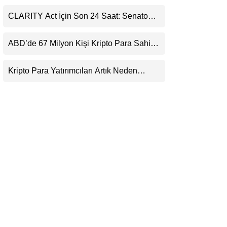
Ortaklığı ve Güncelleme İyimserliği
LinkedIn
Destekledi
CLARITY Act İçin Son 24 Saat: Senato
Matematiği Kripto Para Piyasasının
Telegram
Beklentisini Bozabilir
ABD’de 67 Milyon Kişi Kripto Para Sahibi:
Ripple’dan “Eski Algılar Yıkıldı” Mesajı
Kripto Para Yatırımcıları Artık Neden
Evlerinde Hedef Alınıyor?