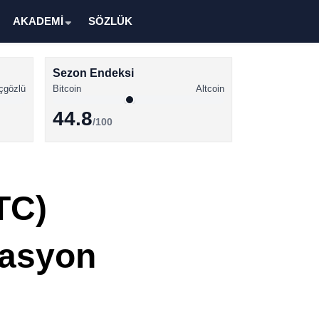
AKADEMİ
SÖZLÜK
Sezon Endeksi
çgözlü
Bitcoin
Altcoin
44.8
/100
Kripto Para Haberleri
Bitcoin Haberleri
TC)
Altcoin Haberleri
Ethereum Haberleri
rasyon
Solana Haberleri
XRP Haberleri
Memecoin Haberleri