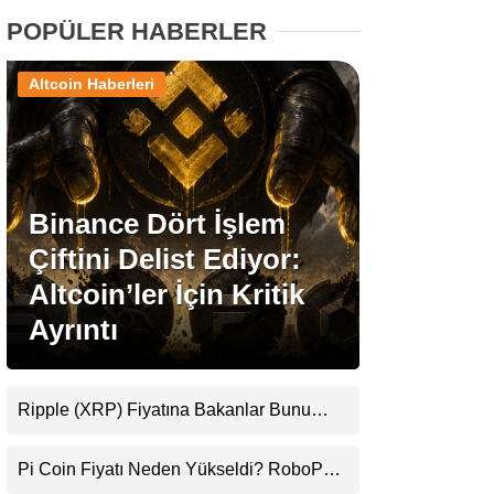
POPÜLER HABERLER
Stablecoin Haberleri
Altcoin Haberleri
Facebook
Binance Dört İşlem
Çiftini Delist Ediyor:
Instagram
Altcoin’ler İçin Kritik
Ayrıntı
Youtube
TikTok
Ripple (XRP) Fiyatına Bakanlar Bunu
Kaçırıyor: Evernorth’tan Dikkat Çeken
Pinterest
Uyarı
Pi Coin Fiyatı Neden Yükseldi? RoboPay