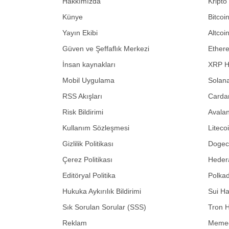
Hakkımızda
Kripto
Künye
Bitcoi
Yayın Ekibi
Altcoi
Güven ve Şeffaflık Merkezi
Ether
İnsan kaynakları
XRP H
Mobil Uygulama
Solana
RSS Akışları
Carda
Risk Bildirimi
Avalan
Kullanım Sözleşmesi
Liteco
Gizlilik Politikası
Dogeco
Çerez Politikası
Hedera
Editöryal Politika
Polkad
Hukuka Aykırılık Bildirimi
Sui Ha
Sık Sorulan Sorular (SSS)
Tron H
Reklam
Memec