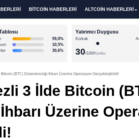
ABERLERİ
BİTCOİN HABERLERİ
ALTCOİN HABERLERİ
Tablosu
Yatırımcı Duygusu
n
59,0%
Korkak
A
eum
10,5%
30
nler
30,6%
/100
Korku
e Bitcoin (BTC) Dolandırıcılığı İhbarı Üzerine Operasyon Gerçekleştirildi!
zli 3 İlde Bitcoin (B
ı İhbarı Üzerine Ope
i!