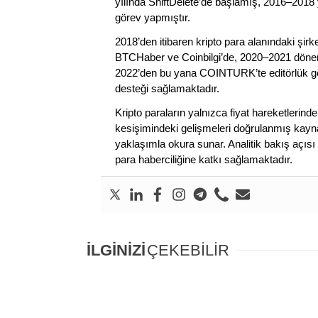
yılında ShiftDelete’de başlamış, 2016–2018 y
görev yapmıştır.
2018’den itibaren kripto para alanındaki şi
BTCHaber ve Coinbilgi’de, 2020–2021 dönemi
2022’den bu yana COINTURK’te editörlük gör
desteği sağlamaktadır.
Kripto paraların yalnızca fiyat hareketlerind
kesişimindeki gelişmeleri doğrulanmış kayna
yaklaşımla okura sunar. Analitik bakış açısı 
para haberciliğine katkı sağlamaktadır.
İLGİNİZİ
ÇEKEBİLİR