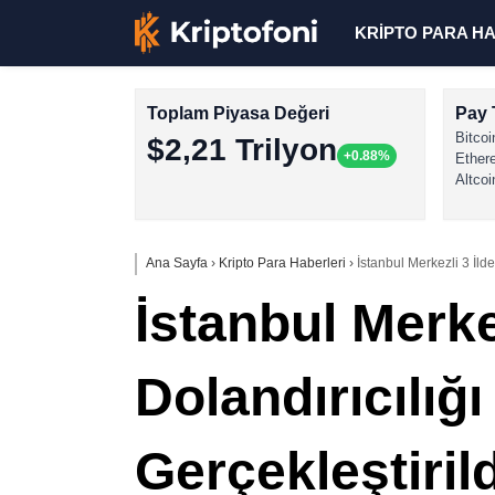
KRİPTO PARA H
Toplam Piyasa Değeri
Pay 
Bitcoi
$2,21 Trilyon
+0.88%
Ether
Altcoi
Ana Sayfa
›
Kripto Para Haberleri
›
İstanbul Merkezli 3 İld
İstanbul Merke
Dolandırıcılığ
Gerçekleştirild