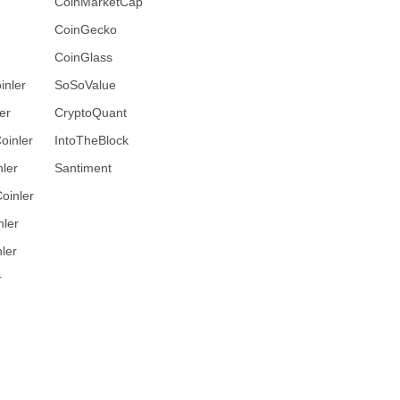
CoinMarketCap
CoinGecko
CoinGlass
inler
SoSoValue
er
CryptoQuant
oinler
IntoTheBlock
ler
Santiment
oinler
nler
ler
r