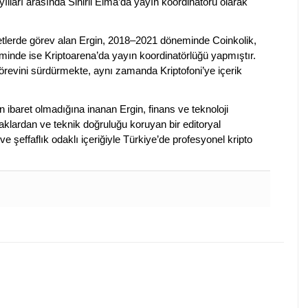
ılları arasında Sihirli Elma’da yayın koordinatörü olarak
rketlerde görev alan Ergin, 2018–2021 döneminde Coinkolik,
nde ise Kriptoarena’da yayın koordinatörlüğü yapmıştır.
evini sürdürmekte, aynı zamanda Kriptofoni’ye içerik
en ibaret olmadığına inanan Ergin, finans ve teknoloji
klardan ve teknik doğruluğu koruyan bir editoryal
ve şeffaflık odaklı içeriğiyle Türkiye’de profesyonel kripto