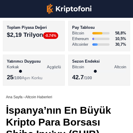
Toplam Piyasa Değeri
Pay Tablosu
Bitcoin
58,8%
$2,19 Trilyon
-0.74%
Ethereum
10,5%
Altcoinler
30,7%
KRİPTO PARA HABERLERİ
Facebook
BİTCOİN HABERLERİ
Yatırımcı Duygusu
Sezon Endeksi
Korkak
Açgözlü
Bitcoin
Altcoin
ALTCOİN HABERLERİ
25
42.7
/100
Aşırı Korku
/100
AKADEMİ
Instagram
SÖZLÜK
Ana Sayfa
›
Altcoin Haberleri
İspanya’nın En Büyük
Youtube
Kripto Para Borsası
TikTok