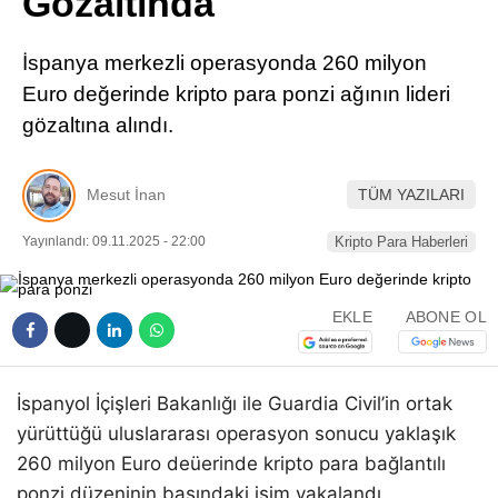
Gözaltında
Pinterest
İspanya merkezli operasyonda 260 milyon
LinkedIn
Euro değerinde kripto para ponzi ağının lideri
gözaltına alındı.
Telegram
Mesut İnan
TÜM YAZILARI
Yayınlandı: 09.11.2025 - 22:00
Kripto Para Haberleri
EKLE
ABONE OL
İspanyol İçişleri Bakanlığı ile Guardia Civil’in ortak
yürüttüğü uluslararası operasyon sonucu yaklaşık
260 milyon Euro deüerinde kripto para bağlantılı
ponzi düzeninin başındaki isim yakalandı.