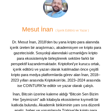
Mesut İnan
(
İçerik Editörü ve Yazar
)
Dr. Mesut İnan, 2018’den bu yana kripto para alanında
içerik üreten bir araştırmacı, akademisyen ve kripto para
gazetecisidir. Sosyoloji alanındaki uzmanlığını kripto
para ekosistemiyle birleştirerek sektöre farklı bir
perspektif kazandırmaktadır. Kriptofoni’ye kurucu ortak,
içerik editörü ve yazarı olarak katılmadan önce çeşitli
kripto para medya platformlarda görev alan İnan, 2018–
2023 yılları arasında Kriptokoin’de, 2023–2024 arasında
ise COINTURK’te editör ve yazar olarak çalıştı.
İnan, Bitcoin üzerine kaleme aldığı “Bitcoin Sen Bizim
Her Şeyimizsin” adlı kitabıyla ekosisteme kıymetli bir
katkıda bulundu. Akademik birikiminin yanı sıra düzenli
analiz, haber ve yorumlarıyla Türkiye’de kripto para