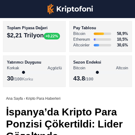
Toplam Piyasa Değeri
Pay Tablosu
Bitcoin
58,9%
$2,21 Trilyon
+0.22%
Ethereum
10,5%
Altcoinler
30,6%
KRİPTO PARA HABERLERİ
Facebook
BİTCOİN HABERLERİ
Yatırımcı Duygusu
Sezon Endeksi
Korkak
Açgözlü
Bitcoin
Altcoin
ALTCOİN HABERLERİ
30
43.8
/100
Korku
/100
AKADEMİ
Instagram
SÖZLÜK
Ana Sayfa
›
Kripto Para Haberleri
İspanya’da Kripto Para
Youtube
Ponzisi Çökertildi: Lider
TikTok