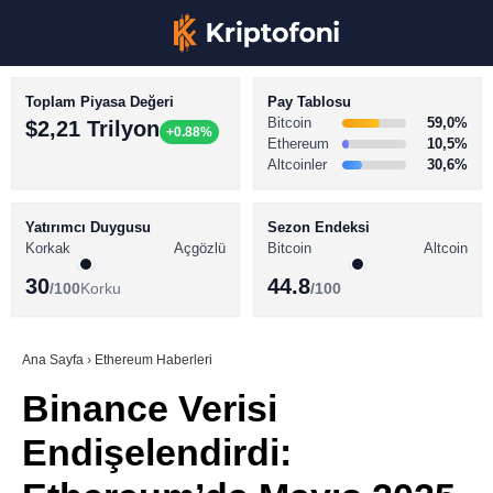
Toplam Piyasa Değeri
Pay Tablosu
Bitcoin
59,0%
$2,21 Trilyon
+0.88%
Ethereum
10,5%
Altcoinler
30,6%
KRİPTO PARA HABERLERİ
Facebook
BİTCOİN HABERLERİ
Yatırımcı Duygusu
Sezon Endeksi
Korkak
Açgözlü
Bitcoin
Altcoin
ALTCOİN HABERLERİ
30
44.8
/100
Korku
/100
AKADEMİ
Instagram
SÖZLÜK
Ana Sayfa
›
Ethereum Haberleri
Binance Verisi
Youtube
Endişelendirdi:
TikTok