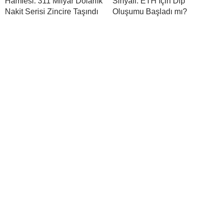
Hamlesi: 311 Milyar Dolarlık
Sinyali: ETH İçin Dip
Nakit Serisi Zincire Taşındı
Oluşumu Başladı mı?