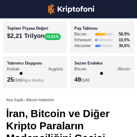
Toplam Piyasa Değeri
Pay Tablosu
Bitcoin
58,9%
$2,21 Trilyon
+0.81%
Ethereum
10,5%
Altcoinler
30,6%
KRİPTO PARA HABERLERİ
Facebook
BİTCOİN HABERLERİ
Yatırımcı Duygusu
Sezon Endeksi
Korkak
Açgözlü
Bitcoin
Altcoin
ALTCOİN HABERLERİ
25
49
/100
Aşırı Korku
/100
AKADEMİ
Instagram
SÖZLÜK
Ana Sayfa
›
Bitcoin Haberleri
İran, Bitcoin ve Diğer
Youtube
Kripto Paraların
TikTok