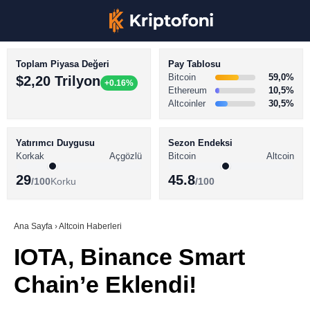
Toplam Piyasa Değeri
Pay Tablosu
Bitcoin
59,0%
$2,20 Trilyon
+0.16%
Ethereum
10,5%
Altcoinler
30,5%
KRİPTO PARA HABERLERİ
Facebook
BİTCOİN HABERLERİ
Yatırımcı Duygusu
Sezon Endeksi
Korkak
Açgözlü
Bitcoin
Altcoin
ALTCOİN HABERLERİ
29
45.8
/100
Korku
/100
AKADEMİ
Instagram
SÖZLÜK
Ana Sayfa
›
Altcoin Haberleri
IOTA, Binance Smart
Youtube
Chain’e Eklendi!
TikTok