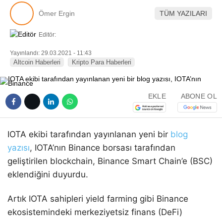
Pinterest
Ömer Ergin
TÜM YAZILARI
Editör:
LinkedIn
Yayınlandı: 29.03.2021 - 11:43
Altcoin Haberleri
Kripto Para Haberleri
Telegram
EKLE
ABONE OL
IOTA ekibi tarafından yayınlanan yeni bir
blog
yazısı
, IOTA’nın Binance borsası tarafından
geliştirilen blockchain, Binance Smart Chain’e (BSC)
eklendiğini duyurdu.
Artık IOTA sahipleri yield farming gibi Binance
ekosistemindeki merkeziyetsiz finans (DeFi)