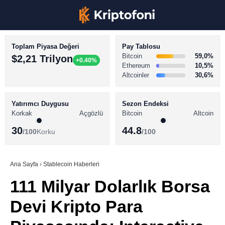
Toplam Piyasa Değeri
Pay Tablosu
Bitcoin
59,0%
$2,21 Trilyon
+0.40%
Ethereum
10,5%
Altcoinler
30,6%
KRİPTO PARA HABERLERİ
Facebook
BİTCOİN HABERLERİ
Yatırımcı Duygusu
Sezon Endeksi
Korkak
Açgözlü
Bitcoin
Altcoin
ALTCOİN HABERLERİ
30
44.8
/100
Korku
/100
AKADEMİ
Instagram
SÖZLÜK
Ana Sayfa
›
Stablecoin Haberleri
111 Milyar Dolarlık Borsa
Youtube
Devi Kripto Para
TikTok