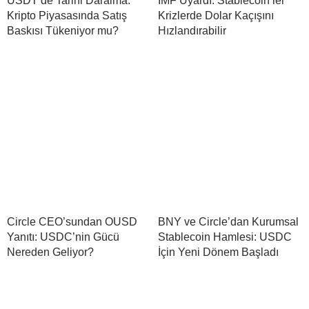
USDT’de Tarihi Daralma:
IMF Uyardı: Stablecoin’ler
Kripto Piyasasında Satış
Krizlerde Dolar Kaçışını
Baskısı Tükeniyor mu?
Hızlandırabilir
Circle CEO’sundan OUSD
BNY ve Circle’dan Kurumsal
Yanıtı: USDC’nin Gücü
Stablecoin Hamlesi: USDC
Nereden Geliyor?
İçin Yeni Dönem Başladı