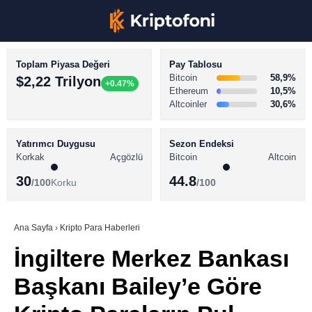
Toplam Piyasa Değeri
Pay Tablosu
Bitcoin
58,9%
$2,22 Trilyon
+0.47%
Ethereum
10,5%
Altcoinler
30,6%
KRİPTO PARA HABERLERİ
Facebook
BİTCOİN HABERLERİ
Yatırımcı Duygusu
Sezon Endeksi
Korkak
Açgözlü
Bitcoin
Altcoin
ALTCOİN HABERLERİ
30
44.8
/100
Korku
/100
AKADEMİ
Instagram
SÖZLÜK
Ana Sayfa
›
Kripto Para Haberleri
İngiltere Merkez Bankası
Youtube
Başkanı Bailey’e Göre
TikTok