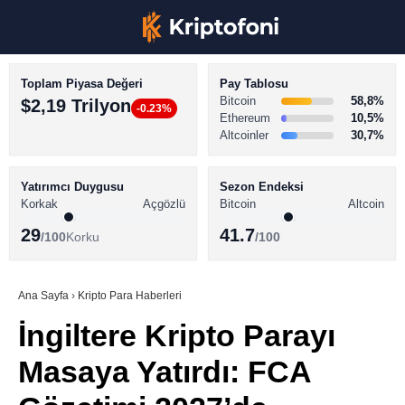
Toplam Piyasa Değeri
Pay Tablosu
Bitcoin
58,8%
$2,19 Trilyon
-0.23%
Ethereum
10,5%
Altcoinler
30,7%
KRİPTO PARA HABERLERİ
Facebook
BİTCOİN HABERLERİ
Yatırımcı Duygusu
Sezon Endeksi
Korkak
Açgözlü
Bitcoin
Altcoin
ALTCOİN HABERLERİ
29
41.7
/100
Korku
/100
AKADEMİ
Instagram
SÖZLÜK
Ana Sayfa
›
Kripto Para Haberleri
İngiltere Kripto Parayı
Youtube
Masaya Yatırdı: FCA
TikTok