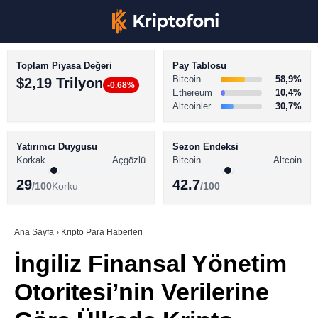
Toplam Piyasa Değeri
Pay Tablosu
Bitcoin
58,9%
$2,19 Trilyon
-0.68%
Ethereum
10,4%
Altcoinler
30,7%
KRİPTO PARA HABERLERİ
Facebook
BİTCOİN HABERLERİ
Yatırımcı Duygusu
Sezon Endeksi
Korkak
Açgözlü
Bitcoin
Altcoin
ALTCOİN HABERLERİ
29
42.7
/100
Korku
/100
AKADEMİ
Instagram
SÖZLÜK
Ana Sayfa
›
Kripto Para Haberleri
İngiliz Finansal Yönetim
Youtube
Otoritesi’nin Verilerine
TikTok