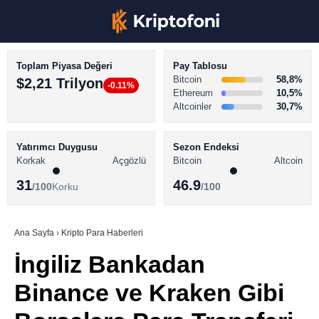
Toplam Piyasa Değeri
Pay Tablosu
Bitcoin
58,8%
$2,21 Trilyon
-0.11%
Ethereum
10,5%
Altcoinler
30,7%
KRİPTO PARA HABERLERİ
Facebook
BİTCOİN HABERLERİ
Yatırımcı Duygusu
Sezon Endeksi
Korkak
Açgözlü
Bitcoin
Altcoin
ALTCOİN HABERLERİ
31
46.9
/100
Korku
/100
AKADEMİ
Instagram
SÖZLÜK
Ana Sayfa
›
Kripto Para Haberleri
İngiliz Bankadan
Youtube
Binance ve Kraken Gibi
TikTok