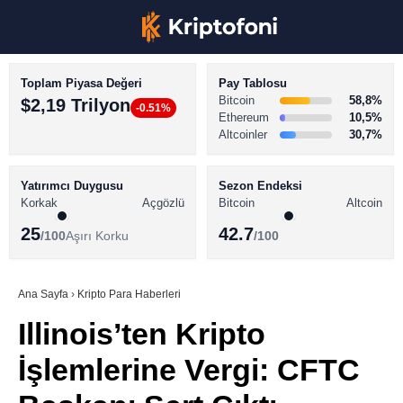
Toplam Piyasa Değeri
Pay Tablosu
Bitcoin
58,8%
$2,19 Trilyon
-0.51%
Ethereum
10,5%
Altcoinler
30,7%
KRİPTO PARA HABERLERİ
Facebook
BİTCOİN HABERLERİ
Yatırımcı Duygusu
Sezon Endeksi
Korkak
Açgözlü
Bitcoin
Altcoin
ALTCOİN HABERLERİ
25
42.7
/100
Aşırı Korku
/100
AKADEMİ
Instagram
SÖZLÜK
Ana Sayfa
›
Kripto Para Haberleri
Illinois’ten Kripto
Youtube
İşlemlerine Vergi: CFTC
TikTok