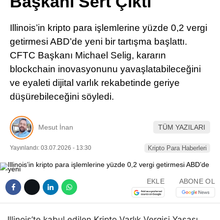
Başkanı Sert Çıktı
Pinterest
Illinois’in kripto para işlemlerine yüzde 0,2 vergi
LinkedIn
getirmesi ABD’de yeni bir tartışma başlattı.
CFTC Başkanı Michael Selig, kararın
Telegram
blockchain inovasyonunu yavaşlatabileceğini
ve eyaleti dijital varlık rekabetinde geriye
düşürebileceğini söyledi.
Mesut İnan
TÜM YAZILARI
Yayınlandı: 03.07.2026 - 13:30
Kripto Para Haberleri
EKLE
ABONE OL
Illinois’te kabul edilen Kripto Varlık Vergisi Yasası,