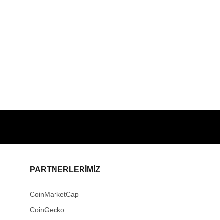
PARTNERLERIMIZ
CoinMarketCap
CoinGecko