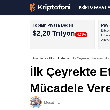
KRİPTO PARA H
Toplam Piyasa Değeri
Pay 
Bitcoi
$2,20 Trilyon
-0.71%
Ether
Altcoi
Ana Sayfa
›
Altcoin Haberleri
›
İlk Çeyrekte Ethereum Bitc
İlk Çeyrekte E
Mücadele Ver
Mesut İnan