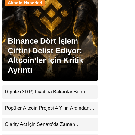
Altcoin Haberleri
Stablecoin Haberleri
Binance Dört İşlem
Facebook
Çiftini Delist Ediyor:
Altcoin’ler İçin Kritik
Ayrıntı
Instagram
Youtube
Ripple (XRP) Fiyatına Bakanlar Bunu
Kaçırıyor: Evernorth’tan Dikkat Çeken
Uyarı
TikTok
Popüler Altcoin Projesi 4 Yılın Ardından
Kapanıyor: Kullanıcılara 21 Ağustos
Uyarısı
Pinterest
Clarity Act İçin Senato’da Zaman
Daralıyor