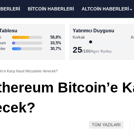
ABERLERİ
BİTCOİN HABERLERİ
ALTCOİN HABERLERİ
Tablosu
Yatırımcı Duygusu
n
58,8%
Korkak
A
eum
10,5%
25
nler
30,7%
/100
Aşırı Korku
oin’e Karşı Nasıl Mücadele Verecek?
thereum Bitcoin’e K
ecek?
TÜM YAZILARI