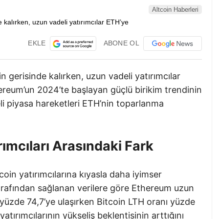
Altcoin Haberleri
EKLE
ABONE OL
n gerisinde kalırken, uzun vadeli yatırımcılar
hereum’un 2024’te başlayan güçlü birikim trendinin
eli piyasa hareketleri ETH’nin toparlanma
rımcıları Arasındaki Fark
oin yatırımcılarına kıyasla daha iyimser
arafından sağlanan verilere göre Ethereum uzun
i yüzde 74,7’ye ulaşırken Bitcoin LTH oranı yüzde
tırımcılarının yükseliş beklentisinin arttığını