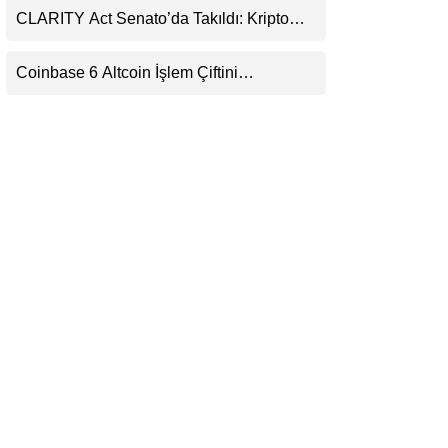
CLARITY Act Senato’da Takıldı: Kripto
LinkedIn
Para Piyasası 2027’yi Fiyatlıyor
Coinbase 6 Altcoin İşlem Çiftini
Telegram
Durduracak