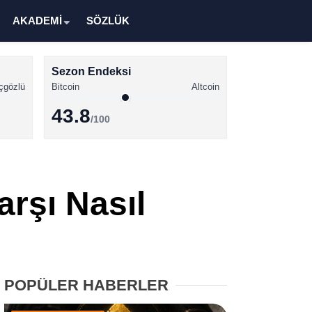
AKADEMİ
SÖZLÜK
Sezon Endeksi
çgözlü
Bitcoin
Altcoin
43.8
/100
Kripto Para Haberleri
Bitcoin Haberleri
arşı Nasıl
Altcoin Haberleri
Ethereum Haberleri
Solana Haberleri
POPÜLER HABERLER
XRP Haberleri
Memecoin Haberleri