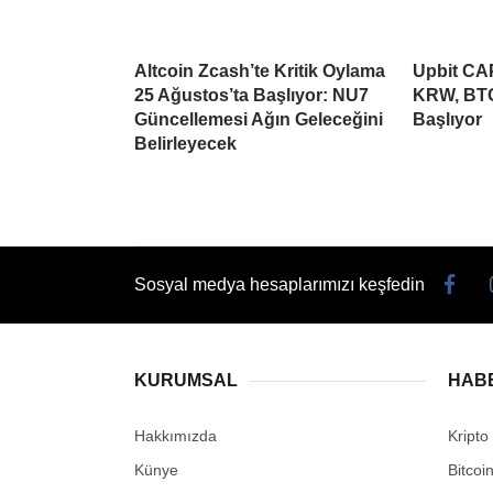
Altcoin Zcash’te Kritik Oylama
Upbit CAP
25 Ağustos’ta Başlıyor: NU7
KRW, BTC
Güncellemesi Ağın Geleceğini
Başlıyor
Belirleyecek
Sosyal medya hesaplarımızı keşfedin
KURUMSAL
HAB
Hakkımızda
Kripto
Künye
Bitcoi