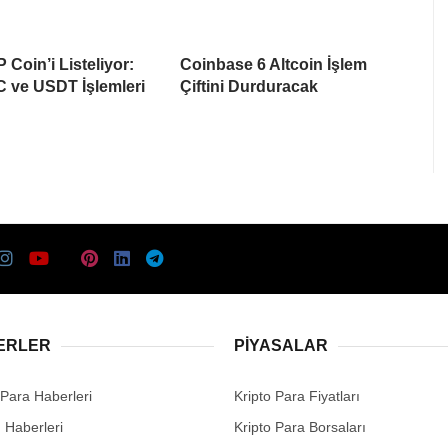
 Coin’i Listeliyor:
Coinbase 6 Altcoin İşlem
 ve USDT İşlemleri
Çiftini Durduracak
ERLER
PIYASALAR
 Para Haberleri
Kripto Para Fiyatları
n Haberleri
Kripto Para Borsaları