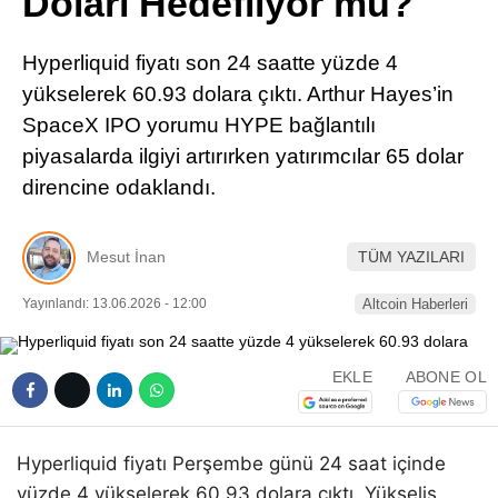
Doları Hedefliyor mu?
Pinterest
Hyperliquid fiyatı son 24 saatte yüzde 4
LinkedIn
yükselerek 60.93 dolara çıktı. Arthur Hayes’in
SpaceX IPO yorumu HYPE bağlantılı
Telegram
piyasalarda ilgiyi artırırken yatırımcılar 65 dolar
direncine odaklandı.
Mesut İnan
TÜM YAZILARI
Yayınlandı: 13.06.2026 - 12:00
Altcoin Haberleri
EKLE
ABONE OL
Hyperliquid fiyatı Perşembe günü 24 saat içinde
yüzde 4 yükselerek 60.93 dolara çıktı. Yükseliş