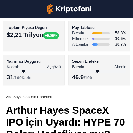
Toplam Piyasa Değeri
Pay Tablosu
Bitcoin
58,8%
$2,21 Trilyon
+0.06%
Ethereum
10,5%
Altcoinler
30,7%
KRİPTO PARA HABERLERİ
Facebook
BİTCOİN HABERLERİ
Yatırımcı Duygusu
Sezon Endeksi
Korkak
Açgözlü
Bitcoin
Altcoin
ALTCOİN HABERLERİ
31
46.9
/100
Korku
/100
AKADEMİ
Instagram
SÖZLÜK
Ana Sayfa
›
Altcoin Haberleri
Arthur Hayes SpaceX
Youtube
IPO İçin Uyardı: HYPE 70
TikTok