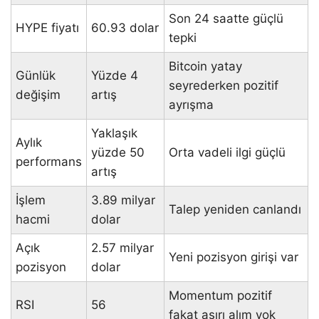
Son 24 saatte güçlü
HYPE fiyatı
60.93 dolar
tepki
Bitcoin yatay
Günlük
Yüzde 4
seyrederken pozitif
değişim
artış
ayrışma
Yaklaşık
Aylık
yüzde 50
Orta vadeli ilgi güçlü
performans
artış
İşlem
3.89 milyar
Talep yeniden canlandı
hacmi
dolar
Açık
2.57 milyar
Yeni pozisyon girişi var
pozisyon
dolar
Momentum pozitif
RSI
56
fakat aşırı alım yok