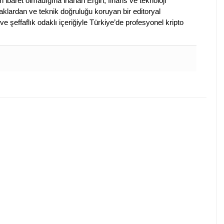
en ibaret olmadığına inanan Ergin, finans ve teknoloji
klardan ve teknik doğruluğu koruyan bir editoryal
ve şeffaflık odaklı içeriğiyle Türkiye’de profesyonel kripto