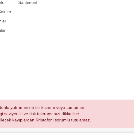
ler
Santiment
oinler
nler
ler
r
nedenle yatırımınızın bir kısmını veya tamamını
i seviyenizi ve risk toleransınızı dikkatlice
ğabilecek kayıplardan Kriptofoni sorumlu tutulamaz.