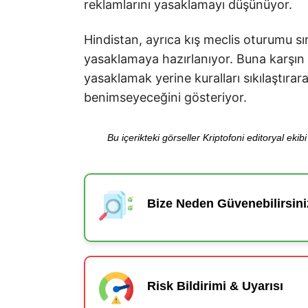
reklamlarını yasaklamayı düşünüyor.
Hindistan, ayrıca kış meclis oturumu sı
yasaklamaya hazırlanıyor. Buna karşın 
yasaklamak yerine kuralları sıkılaştır
benimseyeceğini gösteriyor.
Bu içerikteki görseller Kriptofoni editoryal ek
Bize Neden Güvenebilirsini
Risk Bildirimi & Uyarısı