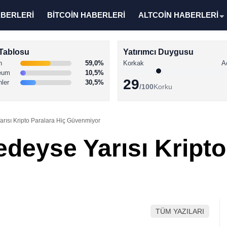
ABERLERİ
BİTCOİN HABERLERİ
ALTCOİN HABERLERİ
Tablosu
Yatırımcı Duygusu
n
59,0%
Korkak
A
eum
10,5%
29
nler
30,5%
/100
Korku
Yarısı Kripto Paralara Hiç Güvenmiyor
redeyse Yarısı Kript
TÜM YAZILARI