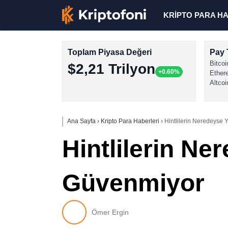
KRİPTO PARA H
Toplam Piyasa Değeri
Pay 
Bitcoi
$2,21 Trilyon
+0.60%
Ether
Altcoi
Ana Sayfa
›
Kripto Para Haberleri
›
Hintlilerin Neredeyse 
Hintlilerin Ne
Güvenmiyor
Ömer Ergin