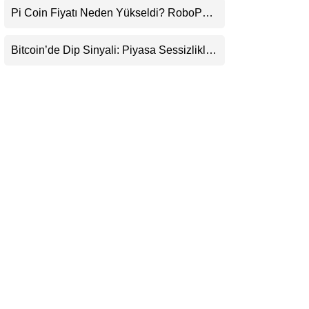
Pi Coin Fiyatı Neden Yükseldi? RoboPay
LinkedIn
Ortaklığı ve Güncelleme İyimserliği
Destekledi
Bitcoin’de Dip Sinyali: Piyasa Sessizlikle
Telegram
Sıkışıyor