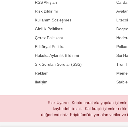
RSS Akışları
Carda
Risk Bildirimi
Avalan
Kullanım Sözleşmesi
Liteco
Gizlilik Politikası
Dogeco
Çerez Politikası
Hedera
Editöryal Politika
Polkad
Hukuka Aykırılık Bildirimi
Sui Ha
Sık Sorulan Sorular (SSS)
Tron H
Reklam
Memec
İletişim
Stable
Risk Uyarısı: Kripto paralarla yapılan işlemle
kaybedebilirsiniz. Kaldıraçlı işlemler riskl
değerlendiriniz. Kriptofoni’de yer alan veriler ve