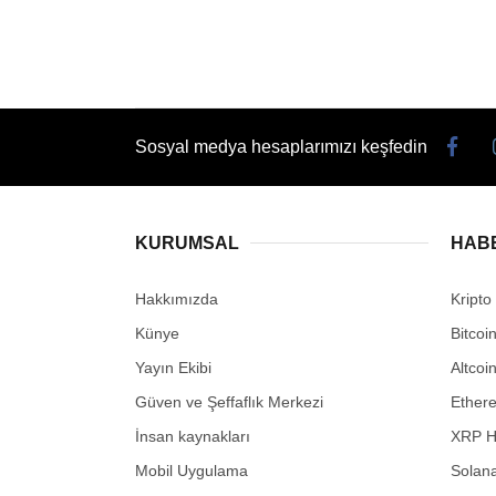
Sosyal medya hesaplarımızı keşfedin
KURUMSAL
HAB
Hakkımızda
Kripto
Künye
Bitcoi
Yayın Ekibi
Altcoi
Güven ve Şeffaflık Merkezi
Ether
İnsan kaynakları
XRP H
Mobil Uygulama
Solana