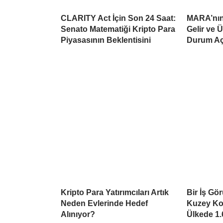
CLARITY Act İçin Son 24 Saat:
MARA’nın 
Senato Matematiği Kripto Para
Gelir ve 
Piyasasının Beklentisini
Durum Aç
Kripto Para Yatırımcıları Artık
Bir İş Gö
Neden Evlerinde Hedef
Kuzey Kor
Alınıyor?
Ülkede 1.