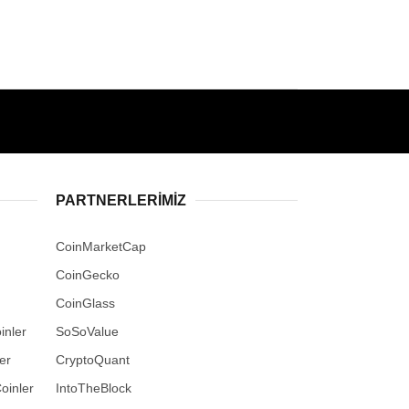
PARTNERLERIMIZ
CoinMarketCap
CoinGecko
CoinGlass
inler
SoSoValue
er
CryptoQuant
oinler
IntoTheBlock