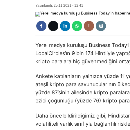
Yayınlandı: 25.11.2021 - 12:41
Yerel medya kuruluşu Business Today’in 
LocalCircles’ın 9 bin 174 Hintliyle yaptı
kripto paralara hiç güvenmediğini ort
Ankete katılanların yalnızca yüzde 1’i 
ateşli kripto para savunucularının ülke
yüzde 87’sinin ailesinde kripto paralar
ezici çoğunluğu (yüzde 76) kripto par
Daha önce bildirildiğimiz gibi, Hindis
volatiliteli varlık sınıfıyla bağlantılı ri