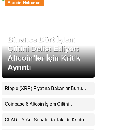
Altcoin Haberleri
Stablecoin Haberleri
Binance Dört İşlem
Facebook
Çiftini Delist Ediyor:
Altcoin’ler İçin Kritik
Ayrıntı
Instagram
Youtube
Ripple (XRP) Fiyatına Bakanlar Bunu
Kaçırıyor: Evernorth’tan Dikkat Çeken
Uyarı
TikTok
Coinbase 6 Altcoin İşlem Çiftini
Durduracak
Pinterest
CLARITY Act Senato’da Takıldı: Kripto
Para Piyasası 2027’yi Fiyatlıyor