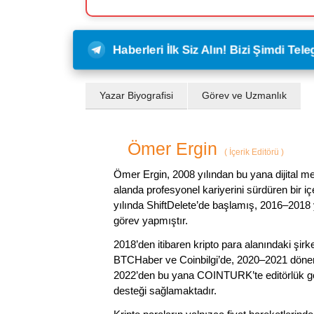
Haberleri İlk Siz Alın! Bizi Şimdi Te
Yazar Biyografisi
Görev ve Uzmanlık
Ömer Ergin
(
İçerik Editörü
)
Ömer Ergin, 2008 yılından bu yana dijital me
alanda profesyonel kariyerini sürdüren bir iç
yılında ShiftDelete’de başlamış, 2016–2018 y
görev yapmıştır.
2018’den itibaren kripto para alanındaki şi
BTCHaber ve Coinbilgi’de, 2020–2021 dönemi
2022’den bu yana COINTURK’te editörlük gör
desteği sağlamaktadır.