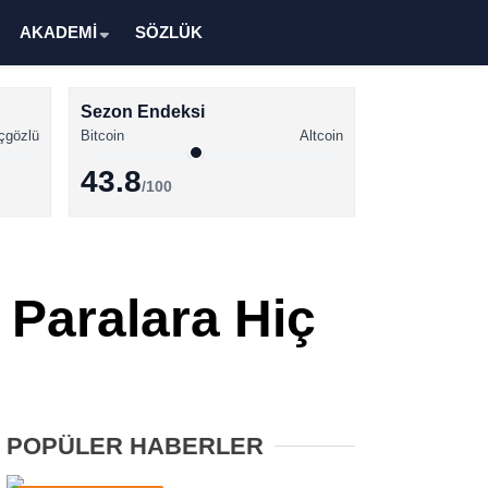
AKADEMİ
SÖZLÜK
Sezon Endeksi
çgözlü
Bitcoin
Altcoin
43.8
/100
Kripto Para Haberleri
Bitcoin Haberleri
o Paralara Hiç
Altcoin Haberleri
Ethereum Haberleri
Solana Haberleri
POPÜLER HABERLER
XRP Haberleri
Memecoin Haberleri