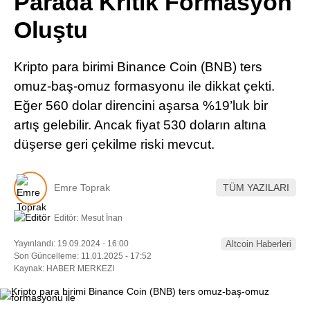
Parada Kritik Formasyon
Pinterest
Oluştu
LinkedIn
Kripto para birimi Binance Coin (BNB) ters
omuz-baş-omuz formasyonu ile dikkat çekti.
Telegram
Eğer 560 dolar direncini aşarsa %19’luk bir
artış gelebilir. Ancak fiyat 530 doların altına
düşerse geri çekilme riski mevcut.
Emre Toprak
TÜM YAZILARI
Editör:
Mesut İnan
Yayınlandı: 19.09.2024 - 16:00
Altcoin Haberleri
Son Güncelleme: 11.01.2025 - 17:52
Kaynak: HABER MERKEZI