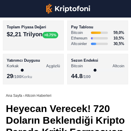
Toplam Piyasa Değeri
Pay Tablosu
Bitcoin
59,0%
$2,21 Trilyon
+0.75%
Ethereum
10,5%
Altcoinler
30,5%
KRİPTO PARA HABERLERİ
Facebook
BİTCOİN HABERLERİ
Yatırımcı Duygusu
Sezon Endeksi
Korkak
Açgözlü
Bitcoin
Altcoin
ALTCOİN HABERLERİ
29
44.8
/100
Korku
/100
AKADEMİ
Instagram
SÖZLÜK
Ana Sayfa
›
Altcoin Haberleri
Heyecan Verecek! 720
Youtube
Doların Beklendiği Kripto
TikTok