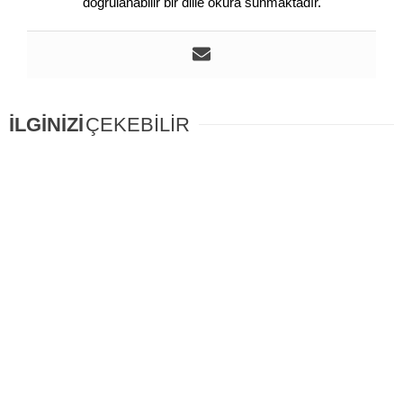
doğrulanabilir bir dille okura sunmaktadır.
İLGİNİZİ
ÇEKEBİLİR