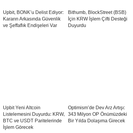
Upbit, BONK’u Delist Ediyor:
Bithumb, BlockStreet (BSB)
Kararın Arkasında Güvenlik
İçin KRW İşlem Çifti Desteği
ve Şeffaflık Endişeleri Var
Duyurdu
Upbit Yeni Altcoin
Optimism’de Dev Arz Artışı:
Listelemesini Duyurdu: KRW,
343 Milyon OP Önümüzdeki
BTC ve USDT Paritelerinde
Bir Yılda Dolaşıma Girecek
İşlem Görecek