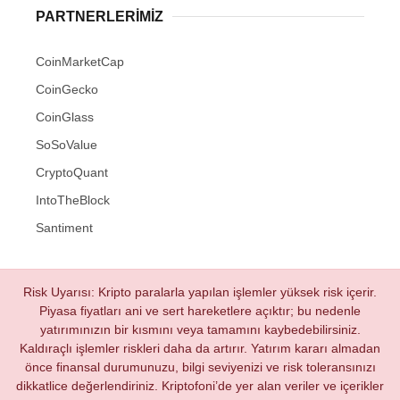
PARTNERLERIMIZ
CoinMarketCap
CoinGecko
CoinGlass
SoSoValue
CryptoQuant
IntoTheBlock
Santiment
Risk Uyarısı: Kripto paralarla yapılan işlemler yüksek risk içerir.
Piyasa fiyatları ani ve sert hareketlere açıktır; bu nedenle
yatırımınızın bir kısmını veya tamamını kaybedebilirsiniz.
Kaldıraçlı işlemler riskleri daha da artırır. Yatırım kararı almadan
önce finansal durumunuzu, bilgi seviyenizi ve risk toleransınızı
dikkatlice değerlendiriniz. Kriptofoni’de yer alan veriler ve içerikler