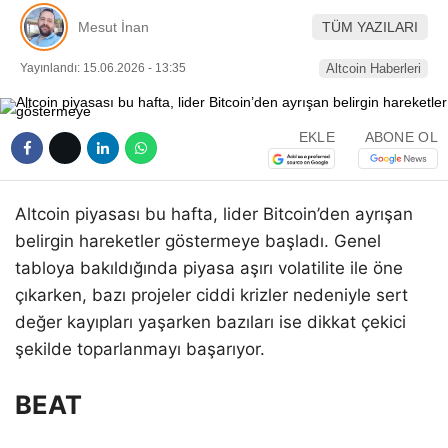
Pinterest
Mesut İnan
TÜM YAZILARI
Yayınlandı: 15.06.2026 - 13:35
Altcoin Haberleri
LinkedIn
EKLE
ABONE OL
Telegram
Altcoin piyasası bu hafta, lider Bitcoin’den ayrışan
belirgin hareketler göstermeye başladı. Genel
tabloya bakıldığında piyasa aşırı volatilite ile öne
çıkarken, bazı projeler ciddi krizler nedeniyle sert
değer kayıpları yaşarken bazıları ise dikkat çekici
şekilde toparlanmayı başarıyor.
BEAT