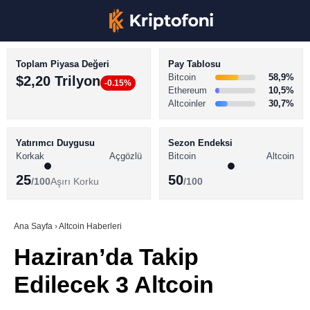
Toplam Piyasa Değeri
Pay Tablosu
Bitcoin
58,9%
$2,20 Trilyon
-0.15%
Ethereum
10,5%
Altcoinler
30,7%
KRİPTO PARA HABERLERİ
Facebook
BİTCOİN HABERLERİ
Yatırımcı Duygusu
Sezon Endeksi
Korkak
Açgözlü
Bitcoin
Altcoin
ALTCOİN HABERLERİ
25
50
/100
Aşırı Korku
/100
AKADEMİ
Instagram
SÖZLÜK
Ana Sayfa
›
Altcoin Haberleri
Haziran’da Takip
Youtube
Edilecek 3 Altcoin
TikTok