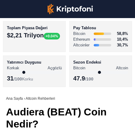
Toplam Piyasa Değeri
Pay Tablosu
Bitcoin
58,8%
$2,21 Trilyon
+0.04%
Ethereum
10,4%
Altcoinler
30,7%
KRİPTO PARA HABERLERİ
Facebook
BİTCOİN HABERLERİ
Yatırımcı Duygusu
Sezon Endeksi
Korkak
Açgözlü
Bitcoin
Altcoin
ALTCOİN HABERLERİ
31
47.9
/100
Korku
/100
AKADEMİ
Instagram
SÖZLÜK
Ana Sayfa
›
Altcoin Rehberleri
Audiera (BEAT) Coin
Youtube
Nedir?
TikTok