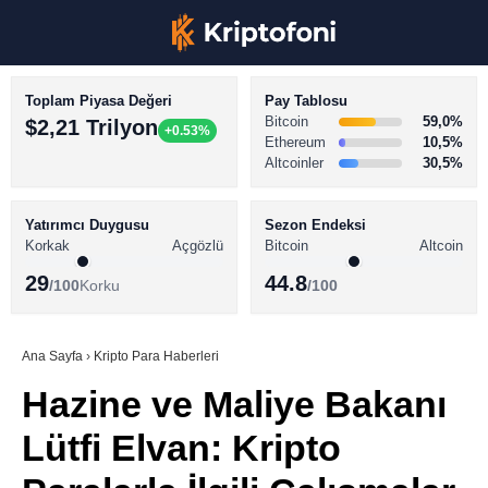
Toplam Piyasa Değeri
Pay Tablosu
Bitcoin
59,0%
$2,21 Trilyon
+0.53%
Ethereum
10,5%
Altcoinler
30,5%
KRİPTO PARA HABERLERİ
Facebook
BİTCOİN HABERLERİ
Yatırımcı Duygusu
Sezon Endeksi
Korkak
Açgözlü
Bitcoin
Altcoin
ALTCOİN HABERLERİ
29
44.8
/100
Korku
/100
AKADEMİ
Instagram
SÖZLÜK
Ana Sayfa
›
Kripto Para Haberleri
Hazine ve Maliye Bakanı
Youtube
Lütfi Elvan: Kripto
TikTok