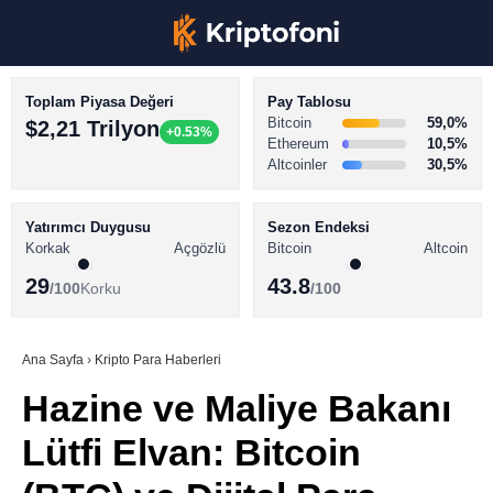
Toplam Piyasa Değeri
Pay Tablosu
Bitcoin
59,0%
$2,21 Trilyon
+0.53%
Ethereum
10,5%
Altcoinler
30,5%
KRİPTO PARA HABERLERİ
Facebook
BİTCOİN HABERLERİ
Yatırımcı Duygusu
Sezon Endeksi
Korkak
Açgözlü
Bitcoin
Altcoin
ALTCOİN HABERLERİ
29
43.8
/100
Korku
/100
AKADEMİ
Instagram
SÖZLÜK
Ana Sayfa
›
Kripto Para Haberleri
Hazine ve Maliye Bakanı
Youtube
Lütfi Elvan: Bitcoin
TikTok