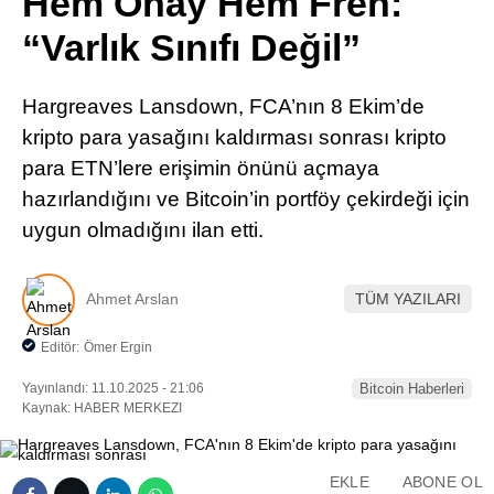
Hem Onay Hem Fren:
Pinterest
“Varlık Sınıfı Değil”
LinkedIn
Hargreaves Lansdown, FCA’nın 8 Ekim’de
kripto para yasağını kaldırması sonrası kripto
Telegram
para ETN’lere erişimin önünü açmaya
hazırlandığını ve Bitcoin’in portföy çekirdeği için
uygun olmadığını ilan etti.
Ahmet Arslan
TÜM YAZILARI
Editör:
Ömer Ergin
Yayınlandı: 11.10.2025 - 21:06
Bitcoin Haberleri
Kaynak: HABER MERKEZI
EKLE
ABONE OL