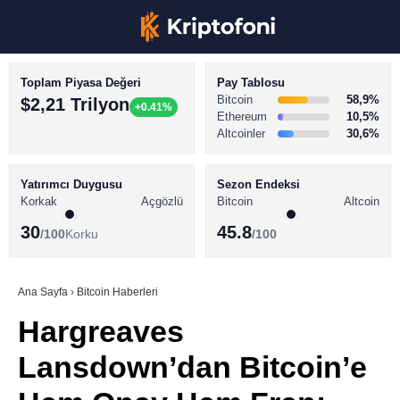
Toplam Piyasa Değeri
Pay Tablosu
Bitcoin
58,9%
$2,21 Trilyon
+0.41%
Ethereum
10,5%
Altcoinler
30,6%
KRİPTO PARA HABERLERİ
Facebook
BİTCOİN HABERLERİ
Yatırımcı Duygusu
Sezon Endeksi
Korkak
Açgözlü
Bitcoin
Altcoin
ALTCOİN HABERLERİ
30
45.8
/100
Korku
/100
AKADEMİ
Instagram
SÖZLÜK
Ana Sayfa
›
Bitcoin Haberleri
Hargreaves
Youtube
Lansdown’dan Bitcoin’e
TikTok