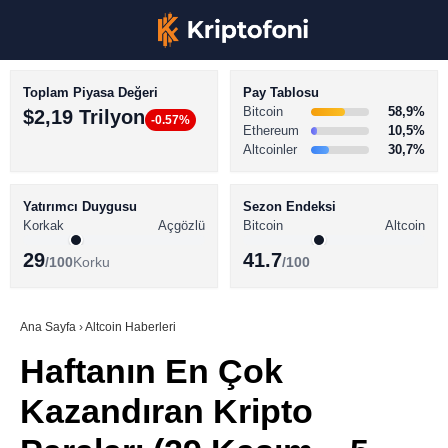
Toplam Piyasa Değeri
Pay Tablosu
Bitcoin
58,9%
$2,19 Trilyon
-0.57%
Ethereum
10,5%
Altcoinler
30,7%
KRİPTO PARA HABERLERİ
Facebook
BİTCOİN HABERLERİ
Yatırımcı Duygusu
Sezon Endeksi
Korkak
Açgözlü
Bitcoin
Altcoin
ALTCOİN HABERLERİ
29
41.7
/100
Korku
/100
AKADEMİ
Instagram
SÖZLÜK
Ana Sayfa
›
Altcoin Haberleri
Haftanın En Çok
Youtube
Kazandıran Kripto
TikTok