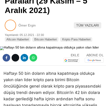
Paraları (29 Kasım – 5
Pinterest
Aralık 2021)
LinkedIn
Ömer Ergin
TÜM YAZILARI
Telegram
Yayınlandı: 05.12.2021 - 22:30
Altcoin Haberleri
Bitcoin Haberleri
Kripto Para Haberleri
EKLE
ABONE OL
Haftayı 50 bin doların altına kapatmaya oldukça
yakın olan lider kripto para birimi Bitcoin
öncülüğünde genel olarak kripto para piyasasındaki
düşüş trendi devam ediyor. Bitcoin’in 42 bin dolara
kadar gerilediği hafta içinin ardından hafta sonu
başlayan toparlanmayla birçok altcoin’de yükseliş