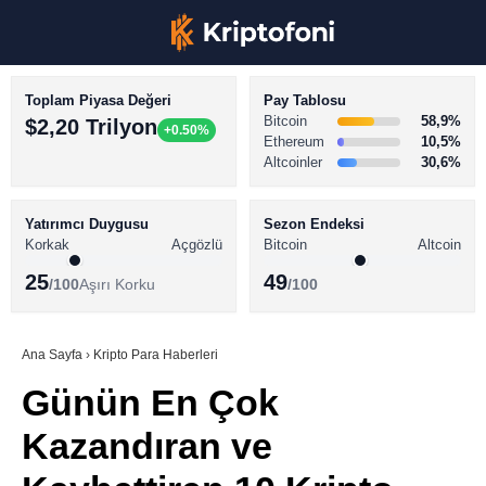
Toplam Piyasa Değeri
Pay Tablosu
Bitcoin
58,9%
$2,20 Trilyon
+0.50%
Ethereum
10,5%
Altcoinler
30,6%
KRİPTO PARA HABERLERİ
Facebook
BİTCOİN HABERLERİ
Yatırımcı Duygusu
Sezon Endeksi
Korkak
Açgözlü
Bitcoin
Altcoin
ALTCOİN HABERLERİ
25
49
/100
Aşırı Korku
/100
AKADEMİ
Instagram
SÖZLÜK
Ana Sayfa
›
Kripto Para Haberleri
Günün En Çok
Youtube
Kazandıran ve
TikTok