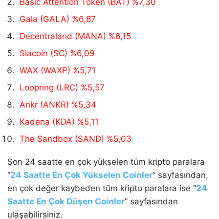
Basic Attention Token (BAT) %7,30
Gala (GALA) %6,87
Decentraland (MANA) %6,15
Siacoin (SC) %6,09
WAX (WAXP) %5,71
Loopring (LRC) %5,57
Ankr (ANKR) %5,34
Kadena (KDA) %5,11
The Sandbox (SAND) %5,03
Son 24 saatte en çok yükselen tüm kripto paralara
“
24 Saatte En Çok Yükselen Coinler
” sayfasından,
en çok değer kaybeden tüm kripto paralara ise “
24
Saatte En Çok Düşen Coinler
” sayfasından
ulaşabilirsiniz.