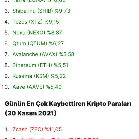
Terra (LUNA) %10,62
Shiba Inu (SHIB) %9,73
Tezos (XTZ) %9,15
Nexo (NEXO) %8,87
Qtum (QTUM) %6,27
Avalanche (AVAX) %5,58
Ethereum (ETH) %5,51
Kusama (KSM) %5,22
Aave (AAVE) %5,40
Günün En Çok Kaybettiren Kripto Paraları
(30 Kasım 2021)
Zcash (ZEC) %11,05