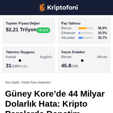
Toplam Piyasa Değeri
Pay Tablosu
Bitcoin
58,9%
$2,21 Trilyon
+0.12%
Ethereum
10,5%
Altcoinler
30,7%
KRİPTO PARA HABERLERİ
Facebook
BİTCOİN HABERLERİ
Yatırımcı Duygusu
Sezon Endeksi
Korkak
Açgözlü
Bitcoin
Altcoin
ALTCOİN HABERLERİ
31
45.8
/100
Korku
/100
AKADEMİ
Instagram
SÖZLÜK
Ana Sayfa
›
Kripto Para Haberleri
Güney Kore’de 44 Milyar
Youtube
Dolarlık Hata: Kripto
TikTok