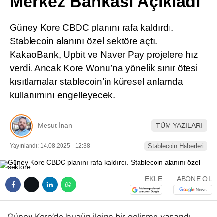
Merkez Bankası Açıkladı
Pinterest
Güney Kore CBDC planını rafa kaldırdı.
LinkedIn
Stablecoin alanını özel sektöre açtı.
KakaoBank, Upbit ve Naver Pay projelere hız
Telegram
verdi. Ancak Kore Wonu’na yönelik sınır ötesi
kısıtlamalar stablecoin’in küresel anlamda
kullanımını engelleyecek.
Mesut İnan
TÜM YAZILARI
Yayınlandı: 14.08.2025 - 12:38
Stablecoin Haberleri
EKLE
ABONE OL
Güney Kore’de bugün ilginç bir gelişme yaşandı.