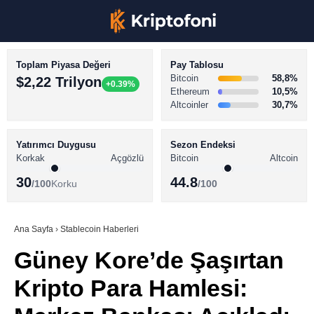
Toplam Piyasa Değeri
Pay Tablosu
Bitcoin
58,8%
$2,22 Trilyon
+0.39%
Ethereum
10,5%
Altcoinler
30,7%
KRİPTO PARA HABERLERİ
Facebook
BİTCOİN HABERLERİ
Yatırımcı Duygusu
Sezon Endeksi
Korkak
Açgözlü
Bitcoin
Altcoin
ALTCOİN HABERLERİ
30
44.8
/100
Korku
/100
AKADEMİ
Instagram
SÖZLÜK
Ana Sayfa
›
Stablecoin Haberleri
Güney Kore’de Şaşırtan
Youtube
Kripto Para Hamlesi:
TikTok