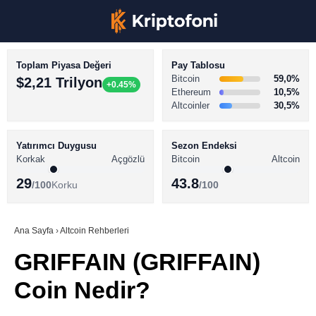
Toplam Piyasa Değeri
Pay Tablosu
Bitcoin
59,0%
$2,21 Trilyon
+0.45%
Ethereum
10,5%
Altcoinler
30,5%
KRİPTO PARA HABERLERİ
Facebook
BİTCOİN HABERLERİ
Yatırımcı Duygusu
Sezon Endeksi
Korkak
Açgözlü
Bitcoin
Altcoin
ALTCOİN HABERLERİ
29
43.8
/100
Korku
/100
AKADEMİ
Instagram
SÖZLÜK
Ana Sayfa
›
Altcoin Rehberleri
GRIFFAIN (GRIFFAIN)
Youtube
Coin Nedir?
TikTok