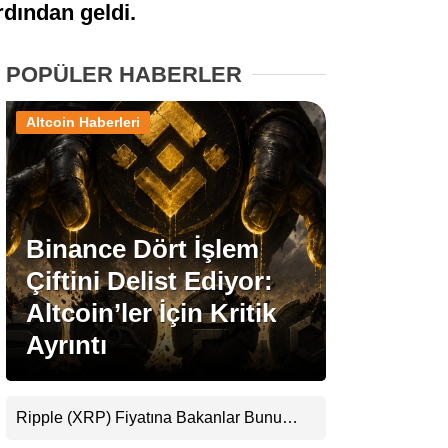
rdından geldi.
Stablecoin Haberleri
POPÜLER HABERLER
Altcoin Haberleri
Facebook
Binance Dört İşlem
Instagram
Çiftini Delist Ediyor:
Youtube
Altcoin’ler İçin Kritik
Ayrıntı
TikTok
Pinterest
Ripple (XRP) Fiyatına Bakanlar Bunu
Kaçırıyor: Evernorth’tan Dikkat Çeken