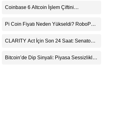
Uyarı
LinkedIn
Coinbase 6 Altcoin İşlem Çiftini
Durduracak
Telegram
Pi Coin Fiyatı Neden Yükseldi? RoboPay
Ortaklığı ve Güncelleme İyimserliği
Destekledi
CLARITY Act İçin Son 24 Saat: Senato
Matematiği Kripto Para Piyasasının
Beklentisini Bozabilir
Bitcoin’de Dip Sinyali: Piyasa Sessizlikle
Sıkışıyor