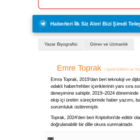
Haberleri İlk Siz Alın! Bizi Şimdi Te
Yazar Biyografisi
Görev ve Uzmanlık
Emre Toprak
(
İçerik Editörü ve Y
Emra Toprak, 2019’dan beri teknoloji ve dijit
odaklı haber/rehber içeriklerinin yanı sıra 
deneyimine sahiptir. 2019–2024 döneminde a
ekip içi üretim süreçlerinde haber yazımı, b
sorumluluk üstlenmiştir.
Toprak, 2024’den beri Kriptofoni’de editör ol
doğrulanabilir bir dille okura sunmaktadır.