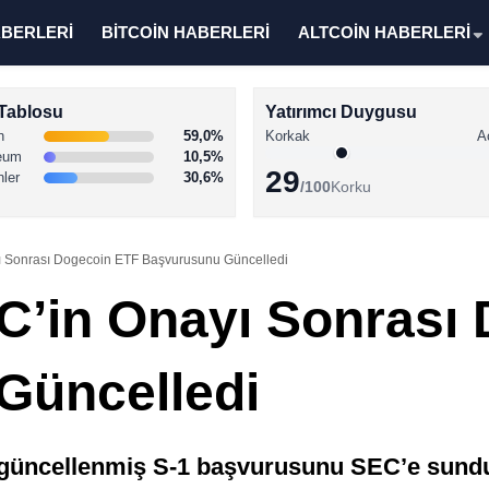
ABERLERİ
BİTCOİN HABERLERİ
ALTCOİN HABERLERİ
Tablosu
Yatırımcı Duygusu
n
59,0%
Korkak
A
eum
10,5%
29
nler
30,6%
/100
Korku
ı Sonrası Dogecoin ETF Başvurusunu Güncelledi
C’in Onayı Sonrası
Güncelledi
 güncellenmiş S-1 başvurusunu SEC’e sundu.