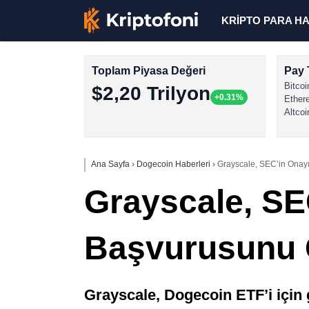
KRİPTO PARA H
Toplam Piyasa Değeri
Pay 
Bitcoi
$2,20 Trilyon
+0.31%
Ether
Altcoi
Ana Sayfa
›
Dogecoin Haberleri
›
Grayscale, SEC’in Onay
Grayscale, SE
Başvurusunu 
Grayscale, Dogecoin ETF’i için