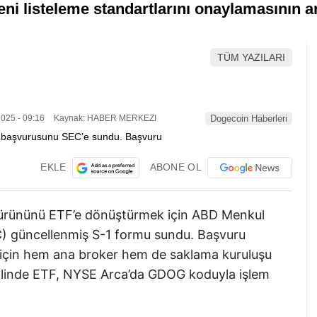
eni listeleme standartlarını onaylamasının a
TÜM YAZILARI
025 - 09:16
Kaynak: HABER MERKEZI
Dogecoin Haberleri
EKLE
ABONE OL
t ürününü ETF’e dönüştürmek için ABD Menkul
) güncellenmiş S-1 formu sundu. Başvuru
için hem ana broker hem de saklama kuruluşu
alinde ETF, NYSE Arca’da GDOG koduyla işlem