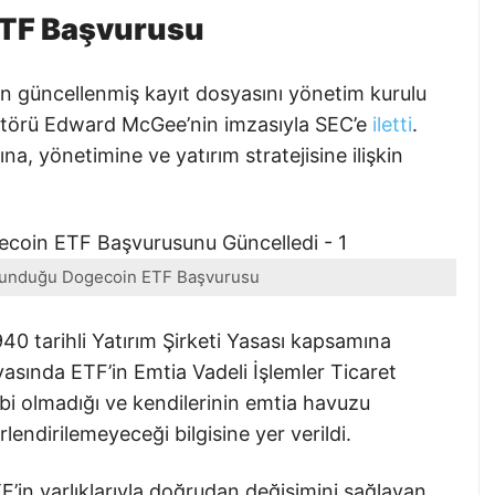
ETF Başvurusu
in güncellenmiş kayıt dosyasını yönetim kurulu
rektörü Edward McGee’nin imzasıyla SEC’e
iletti
.
na, yönetimine ve yatırım stratejisine ilişkin
 Sunduğu Dogecoin ETF Başvurusu
0 tarihli Yatırım Şirketi Yasası kapsamına
syasında ETF’in Emtia Vadeli İşlemler Ticaret
i olmadığı ve kendilerinin emtia havuzu
lendirilemeyeceği bilgisine yer verildi.
F’in varlıklarıyla doğrudan değişimini sağlayan