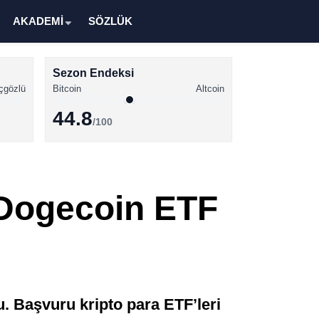
AKADEMİ
SÖZLÜK
Sezon Endeksi
çgözlü
Bitcoin
Altcoin
44.8
/100
Kripto Para Haberleri
Bitcoin Haberleri
 Dogecoin ETF
Altcoin Haberleri
Ethereum Haberleri
Solana Haberleri
XRP Haberleri
 Başvuru kripto para ETF’leri
Memecoin Haberleri