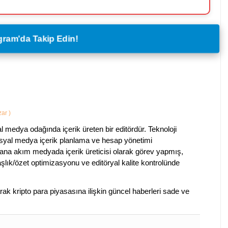
legram'da Takip Edin!
azar
)
al medya odağında içerik üreten bir editördür. Teknoloji
sosyal medya içerik planlama ve hesap yönetimi
na akım medyada içerik üreticisi olarak görev yapmış,
aşlık/özet optimizasyonu ve editöryal kalite kontrolünde
arak kripto para piyasasına ilişkin güncel haberleri sade ve