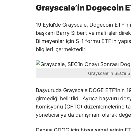
Grayscale’in Dogecoin 
19 Eylül’de Grayscale, Dogecoin ETF’in
başkanı Barry Silbert ve mali işler di
Bilmeyenler için S-1 formu ETF’in yapısı
bilgileri içermektedir.
Grayscale’in SEC’e
Başvuruda Grayscale DOGE ETF’inin 194
girmediği belirtildi. Ayrıca başvuru do
Komisyonu (CFTC) düzenlemelerine tab
yöneticisi ya da danışmanı olarak değer
Dahası GDOG için hisse senetlerinin ET