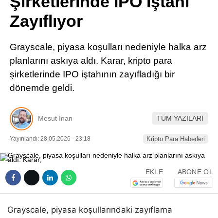
Şirketlerinde IPO İştahı
Pinterest
Zayıflıyor
LinkedIn
Grayscale, piyasa koşulları nedeniyle halka arz
planlarını askıya aldı. Karar, kripto para
Telegram
şirketlerinde IPO iştahının zayıfladığı bir
dönemde geldi.
Mesut İnan
TÜM YAZILARI
Yayınlandı: 28.05.2026 - 23:18
Kripto Para Haberleri
EKLE
ABONE OL
Grayscale, piyasa koşullarındaki zayıflama