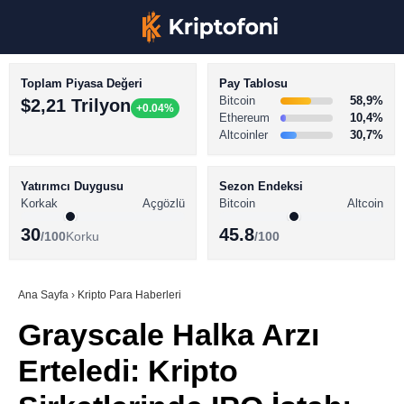
Toplam Piyasa Değeri
Pay Tablosu
Bitcoin
58,9%
$2,21 Trilyon
+0.04%
Ethereum
10,4%
Altcoinler
30,7%
KRİPTO PARA HABERLERİ
Facebook
BİTCOİN HABERLERİ
Yatırımcı Duygusu
Sezon Endeksi
Korkak
Açgözlü
Bitcoin
Altcoin
ALTCOİN HABERLERİ
30
45.8
/100
Korku
/100
AKADEMİ
Instagram
SÖZLÜK
Ana Sayfa
›
Kripto Para Haberleri
Grayscale Halka Arzı
Youtube
Erteledi: Kripto
TikTok