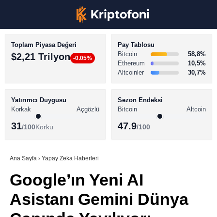
Toplam Piyasa Değeri
Pay Tablosu
Bitcoin
58,8%
$2,21 Trilyon
-0.05%
Ethereum
10,5%
Altcoinler
30,7%
KRİPTO PARA HABERLERİ
Facebook
BİTCOİN HABERLERİ
Yatırımcı Duygusu
Sezon Endeksi
Korkak
Açgözlü
Bitcoin
Altcoin
ALTCOİN HABERLERİ
31
47.9
/100
Korku
/100
AKADEMİ
Instagram
SÖZLÜK
Ana Sayfa
›
Yapay Zeka Haberleri
Google’ın Yeni AI
Youtube
Asistanı Gemini Dünya
TikTok