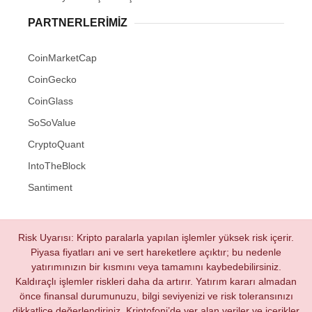
PARTNERLERIMIZ
CoinMarketCap
CoinGecko
CoinGlass
SoSoValue
CryptoQuant
IntoTheBlock
Santiment
Risk Uyarısı: Kripto paralarla yapılan işlemler yüksek risk içerir.
Piyasa fiyatları ani ve sert hareketlere açıktır; bu nedenle
yatırımınızın bir kısmını veya tamamını kaybedebilirsiniz.
Kaldıraçlı işlemler riskleri daha da artırır. Yatırım kararı almadan
önce finansal durumunuzu, bilgi seviyenizi ve risk toleransınızı
dikkatlice değerlendiriniz. Kriptofoni’de yer alan veriler ve içerikler