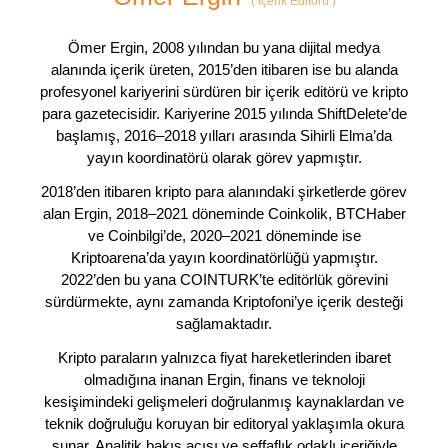
(
İçerik Editörü
)
Ömer Ergin, 2008 yılından bu yana dijital medya
alanında içerik üreten, 2015’den itibaren ise bu alanda
profesyonel kariyerini sürdüren bir içerik editörü ve kripto
para gazetecisidir. Kariyerine 2015 yılında ShiftDelete’de
başlamış, 2016–2018 yılları arasında Sihirli Elma’da
yayın koordinatörü olarak görev yapmıştır.
2018’den itibaren kripto para alanındaki şirketlerde görev
alan Ergin, 2018–2021 döneminde Coinkolik, BTCHaber
ve Coinbilgi’de, 2020–2021 döneminde ise
Kriptoarena’da yayın koordinatörlüğü yapmıştır.
2022’den bu yana COINTURK’te editörlük görevini
sürdürmekte, aynı zamanda Kriptofoni’ye içerik desteği
sağlamaktadır.
Kripto paraların yalnızca fiyat hareketlerinden ibaret
olmadığına inanan Ergin, finans ve teknoloji
kesişimindeki gelişmeleri doğrulanmış kaynaklardan ve
teknik doğruluğu koruyan bir editoryal yaklaşımla okura
sunar. Analitik bakış açısı ve şeffaflık odaklı içeriğiyle