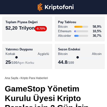
Toplam Piyasa Değeri
Pay Tablosu
Bitcoin
58,9%
$2,20 Trilyon
-0.70%
Ethereum
10,5%
Altcoinler
30,7%
KRİPTO PARA HABERLERİ
Facebook
BİTCOİN HABERLERİ
Yatırımcı Duygusu
Sezon Endeksi
Korkak
Açgözlü
Bitcoin
Altcoin
ALTCOİN HABERLERİ
25
44.8
/100
Aşırı Korku
/100
AKADEMİ
Instagram
SÖZLÜK
Ana Sayfa
›
Kripto Para Haberleri
GameStop Yönetim
Youtube
Kurulu Üyesi Kripto
TikTok