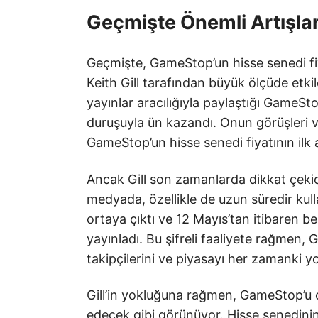
Geçmişte Önemli Artışla
Geçmişte, GameStop’un hisse senedi fiyat
Keith Gill tarafından büyük ölçüde etkil
yayınlar aracılığıyla paylaştığı GameStop
duruşuyla ün kazandı. Onun görüşleri v
GameStop’un hisse senedi fiyatının ilk a
Ancak Gill son zamanlarda dikkat çekic
medyada, özellikle de uzun süredir kul
ortaya çıktı ve 12 Mayıs’tan itibaren 
yayınladı. Bu şifreli faaliyete rağmen,
takipçilerini ve piyasayı her zamanki y
Gill’in yokluğuna rağmen, GameStop’
edecek gibi görünüyor. Hisse senedinin so