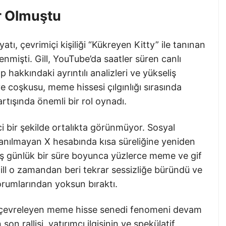
r Olmuştu
ı, çevrimiçi kişiliği “Kükreyen Kitty” ile tanınan
enmişti. Gill, YouTube’da saatler süren canlı
 hakkındaki ayrıntılı analizleri ve yükseliş
e coşkusu, meme hissesi çılgınlığı sırasında
rtışında önemli bir rol oynadı.
i bir şekilde ortalıkta görünmüyor. Sosyal
lanılmayan X hesabında kısa süreliğine yeniden
beş günlük bir süre boyunca yüzlerce meme ve gif
 Gill o zamandan beri tekrar sessizliğe büründü ve
orumlarından yoksun bıraktı.
u çevreleyen meme hisse senedi fenomeni devam
n rallisi, yatırımcı ilgisinin ve spekülatif