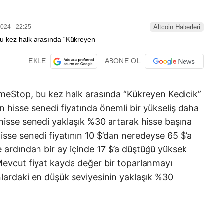
024 - 22:25
Altcoin Haberleri
EKLE
ABONE OL
meStop, bu kez halk arasında “Kükreyen Kedicik”
dan hisse senedi fiyatında önemli bir yükseliş daha
isse senedi yaklaşık %30 artarak hisse başına
 hisse senedi fiyatının 10 $’dan neredeyse 65 $’a
ve ardından bir ay içinde 17 $’a düştüğü yüksek
evcut fiyat kayda değer bir toparlanmayı
lardaki en düşük seviyesinin yaklaşık %30