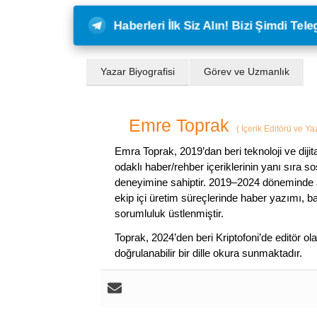
Haberleri İlk Siz Alın! Bizi Şimdi Te
Yazar Biyografisi
Görev ve Uzmanlık
Emre Toprak
(
İçerik Editörü ve Y
Emra Toprak, 2019’dan beri teknoloji ve dijit
odaklı haber/rehber içeriklerinin yanı sıra 
deneyimine sahiptir. 2019–2024 döneminde a
ekip içi üretim süreçlerinde haber yazımı, b
sorumluluk üstlenmiştir.
Toprak, 2024’den beri Kriptofoni’de editör ol
doğrulanabilir bir dille okura sunmaktadır.