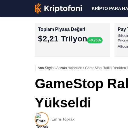
KRİPTO PARA H
Toplam Piyasa Değeri
Pay 
Bitcoi
$2,21 Trilyon
+0.75%
Ether
Altcoi
Ana Sayfa
›
Altcoin Haberleri
›
GameStop Rallisi Yeniden Ba
GameStop Ralli
Yükseldi
Emre Toprak