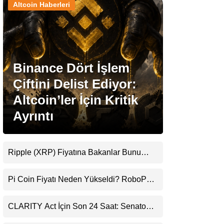
Altcoin Haberleri
Stablecoin Haberleri
Binance Dört İşlem
Facebook
Çiftini Delist Ediyor:
Altcoin’ler İçin Kritik
Ayrıntı
Instagram
Youtube
Ripple (XRP) Fiyatına Bakanlar Bunu
Kaçırıyor: Evernorth’tan Dikkat Çeken
Uyarı
TikTok
Pi Coin Fiyatı Neden Yükseldi? RoboPay
Ortaklığı ve Güncelleme İyimserliği
Destekledi
Pinterest
CLARITY Act İçin Son 24 Saat: Senato
Matematiği Kripto Para Piyasasının