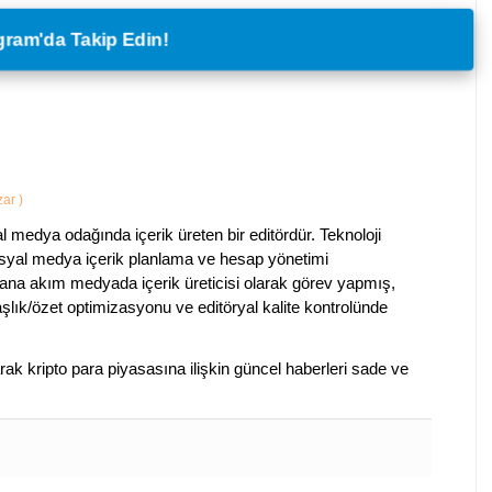
legram'da Takip Edin!
azar
)
al medya odağında içerik üreten bir editördür. Teknoloji
sosyal medya içerik planlama ve hesap yönetimi
na akım medyada içerik üreticisi olarak görev yapmış,
aşlık/özet optimizasyonu ve editöryal kalite kontrolünde
arak kripto para piyasasına ilişkin güncel haberleri sade ve