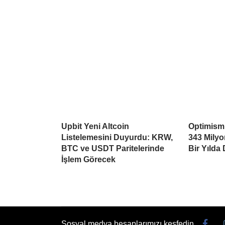
Upbit Yeni Altcoin
Optimism’
Listelemesini Duyurdu: KRW,
343 Mily
BTC ve USDT Paritelerinde
Bir Yılda
İşlem Görecek
Sosyal medya hesaplarımızı keşfedin