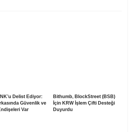
NK’u Delist Ediyor:
Bithumb, BlockStreet (BSB)
rkasında Güvenlik ve
İçin KRW İşlem Çifti Desteği
Endişeleri Var
Duyurdu