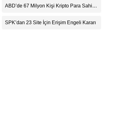
Beklentisini Bozabilir
ABD’de 67 Milyon Kişi Kripto Para Sahibi:
LinkedIn
Ripple’dan “Eski Algılar Yıkıldı” Mesajı
SPK’dan 23 Site İçin Erişim Engeli Kararı
Telegram