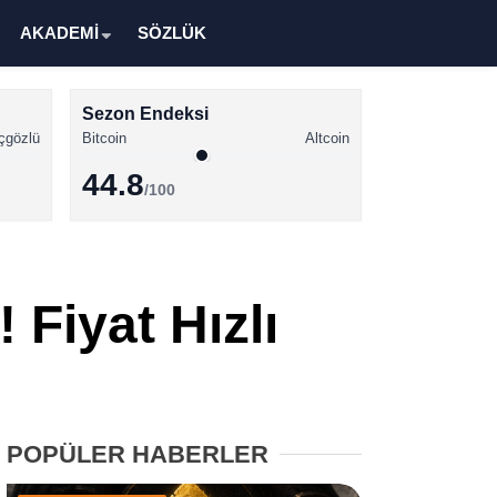
AKADEMİ
SÖZLÜK
Sezon Endeksi
çgözlü
Bitcoin
Altcoin
44.8
/100
Kripto Para Haberleri
Bitcoin Haberleri
 Fiyat Hızlı
Altcoin Haberleri
Ethereum Haberleri
Solana Haberleri
POPÜLER HABERLER
XRP Haberleri
Memecoin Haberleri