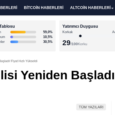
ABERLERİ
BİTCOİN HABERLERİ
ALTCOİN HABERLERİ
Tablosu
Yatırımcı Duygusu
n
59,0%
Korkak
A
eum
10,5%
29
nler
30,5%
/100
Korku
şladı! Fiyat Hızlı Yükseldi
si Yeniden Başladı!
TÜM YAZILARI