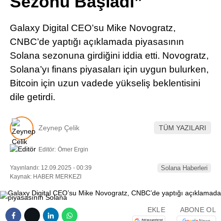
Sezonu Başladı”
Pinterest
Galaxy Digital CEO’su Mike Novogratz,
LinkedIn
CNBC’de yaptığı açıklamada piyasasının
Solana sezonuna girdiğini iddia etti. Novogratz,
Telegram
Solana’yı finans piyasaları için uygun bulurken,
Bitcoin için uzun vadede yükseliş beklentisini
dile getirdi.
Zeynep Çelik
TÜM YAZILARI
Editör:
Ömer Ergin
Yayınlandı: 12.09.2025 - 00:39
Solana Haberleri
Kaynak: HABER MERKEZI
EKLE
ABONE OL