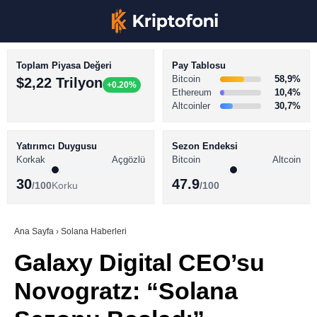
Toplam Piyasa Değeri
Pay Tablosu
Bitcoin
58,9%
$2,22 Trilyon
+0.20%
Ethereum
10,4%
Altcoinler
30,7%
KRİPTO PARA HABERLERİ
Facebook
BİTCOİN HABERLERİ
Yatırımcı Duygusu
Sezon Endeksi
Korkak
Açgözlü
Bitcoin
Altcoin
ALTCOİN HABERLERİ
30
47.9
/100
Korku
/100
AKADEMİ
Instagram
SÖZLÜK
Ana Sayfa
›
Solana Haberleri
Galaxy Digital CEO’su
Youtube
Novogratz: “Solana
TikTok