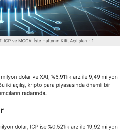
ICP ve MOCA! İşte Haftanın Kilit Açılışları - 1
7 milyon dolar ve XAI, %6,91’lik arz ile 9,49 milyon
. Bu iki açılış, kripto para piyasasında önemli bir
ımcıların radarında.
r
lyon dolar, ICP ise %0,52’lik arz ile 19,92 milyon