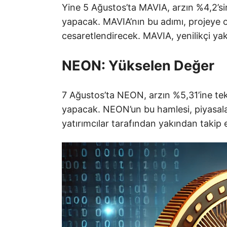
Yine 5 Ağustos’ta MAVIA, arzın %4,2’sine
yapacak. MAVIA’nın bu adımı, projeye ol
cesaretlendirecek. MAVIA, yenilikçi yak
NEON: Yükselen Değer
7 Ağustos’ta NEON, arzın %5,31’ine teka
yapacak. NEON’un bu hamlesi, piyasala
yatırımcılar tarafından yakından takip 