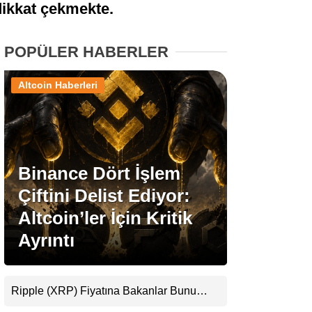
dikkat çekmekte.
Stablecoin Haberleri
POPÜLER HABERLER
Altcoin Haberleri
Facebook
Binance Dört İşlem
Instagram
Çiftini Delist Ediyor:
Youtube
Altcoin’ler İçin Kritik
Ayrıntı
TikTok
Pinterest
Ripple (XRP) Fiyatına Bakanlar Bunu
Kaçırıyor: Evernorth’tan Dikkat Çeken