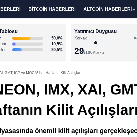
ABERLERİ
BİTCOİN HABERLERİ
ALTCOİN HABERLERİ
Tablosu
Yatırımcı Duygusu
n
59,0%
Korkak
A
eum
10,5%
29
nler
30,5%
/100
Korku
 GMT, ICP ve MOCA! İşte Haftanın Kilit Açılışları
EON, IMX, XAI, GMT
anın Kilit Açılışlar
yasasında önemli kilit açılışları gerçekleşe