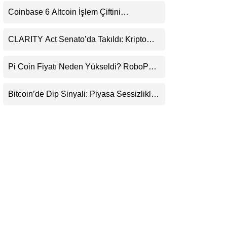
Uyarı
LinkedIn
Coinbase 6 Altcoin İşlem Çiftini
Durduracak
Telegram
CLARITY Act Senato’da Takıldı: Kripto
Para Piyasası 2027’yi Fiyatlıyor
Pi Coin Fiyatı Neden Yükseldi? RoboPay
Ortaklığı ve Güncelleme İyimserliği
Destekledi
Bitcoin’de Dip Sinyali: Piyasa Sessizlikle
Sıkışıyor