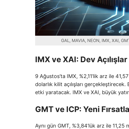
GAL, MAVIA, NEON, IMX, XAI, GMT, 
IMX ve XAI: Dev Açılışlar
9 Ağustos’ta IMX, %2,11’lik arz ile 41,5
dolarlık kilit açılışları gerçekleştirecek
etki yaratacak. IMX ve XAI, büyük yatır
GMT ve ICP: Yeni Fırsatla
Aynı gün GMT, %3,84’lük arz ile 11,25 mi