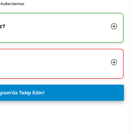
kullanılamaz.
z?
legram'da Takip Edin!