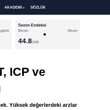
AKADEMİ
SÖZLÜK
Sezon Endeksi
çgözlü
Bitcoin
Altcoin
44.8
/100
Kripto Para Haberleri
Bitcoin Haberleri
, ICP ve
Altcoin Haberleri
Ethereum Haberleri
ı
Solana Haberleri
XRP Haberleri
cek. Yüksek değerlerdeki arzlar
Memecoin Haberleri