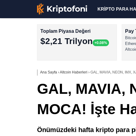
KRİPTO PARA H
Toplam Piyasa Değeri
Pay 
Bitcoi
$2,21 Trilyon
+0.08%
Ether
Altcoi
Ana Sayfa
›
Altcoin Haberleri
›
GAL, MAVIA, NEON, IMX, XAI,
GAL, MAVIA, N
MOCA! İşte Haft
Önümüzdeki hafta kripto para pi