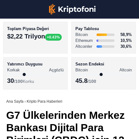
Toplam Piyasa Değeri
Pay Tablosu
Bitcoin
58,9%
$2,22 Trilyon
+0.43%
Ethereum
10,5%
Altcoinler
30,6%
KRİPTO PARA HABERLERİ
Facebook
BİTCOİN HABERLERİ
Yatırımcı Duygusu
Sezon Endeksi
Korkak
Açgözlü
Bitcoin
Altcoin
ALTCOİN HABERLERİ
30
45.8
/100
Korku
/100
AKADEMİ
Instagram
SÖZLÜK
Ana Sayfa
›
Kripto Para Haberleri
G7 Ülkelerinden Merkez
Youtube
Bankası Dijital Para
TikTok