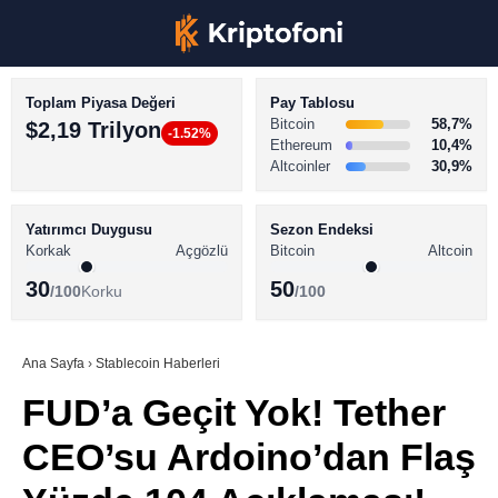
Toplam Piyasa Değeri
Pay Tablosu
Bitcoin
58,7%
$2,19 Trilyon
-1.52%
Ethereum
10,4%
Altcoinler
30,9%
KRİPTO PARA HABERLERİ
Facebook
BİTCOİN HABERLERİ
Yatırımcı Duygusu
Sezon Endeksi
Korkak
Açgözlü
Bitcoin
Altcoin
ALTCOİN HABERLERİ
30
50
/100
Korku
/100
AKADEMİ
Instagram
SÖZLÜK
Ana Sayfa
›
Stablecoin Haberleri
FUD’a Geçit Yok! Tether
Youtube
CEO’su Ardoino’dan Flaş
TikTok