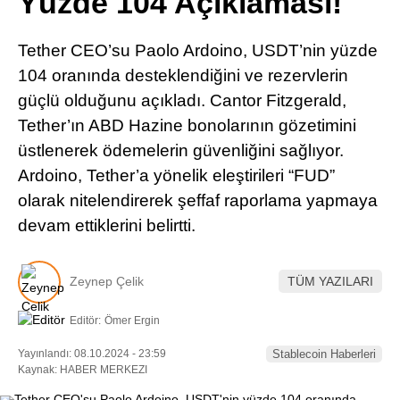
Yüzde 104 Açıklaması!
Pinterest
Tether CEO’su Paolo Ardoino, USDT’nin yüzde
LinkedIn
104 oranında desteklendiğini ve rezervlerin
güçlü olduğunu açıkladı. Cantor Fitzgerald,
Telegram
Tether’ın ABD Hazine bonolarının gözetimini
üstlenerek ödemelerin güvenliğini sağlıyor.
Ardoino, Tether’a yönelik eleştirileri “FUD”
olarak nitelendirerek şeffaf raporlama yapmaya
devam ettiklerini belirtti.
Zeynep Çelik
TÜM YAZILARI
Editör:
Ömer Ergin
Yayınlandı: 08.10.2024 - 23:59
Stablecoin Haberleri
Kaynak: HABER MERKEZI