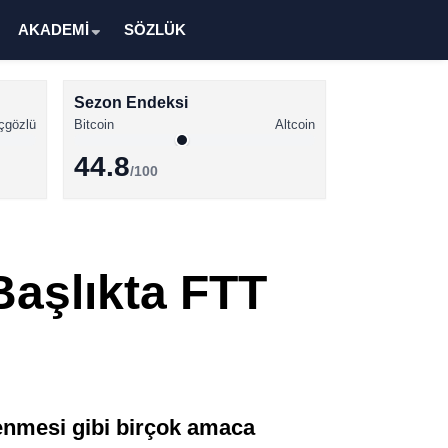
AKADEMİ
SÖZLÜK
Sezon Endeksi
çgözlü
Bitcoin
Altcoin
44.8
/100
Kripto Para Haberleri
Bitcoin Haberleri
Başlıkta FTT
Altcoin Haberleri
Ethereum Haberleri
Solana Haberleri
XRP Haberleri
denmesi gibi birçok amaca
Memecoin Haberleri