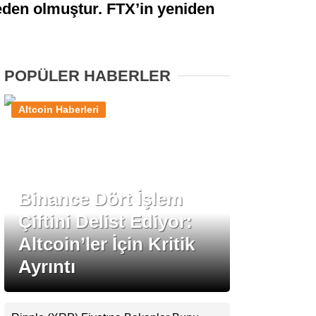
neden olmuştur. FTX’in yeniden
Stablecoin Haberleri
POPÜLER HABERLER
Facebook
Altcoin Haberleri
Instagram
Binance Dört İşlem
Youtube
Çiftini Delist Ediyor:
Altcoin’ler İçin Kritik
TikTok
Ayrıntı
Pinterest