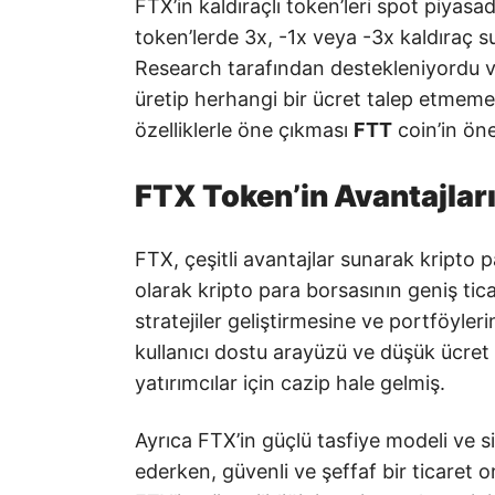
FTX’in kaldıraçlı token’leri spot piyasad
token’lerde 3x, -1x veya -3x kaldıraç
Research tarafından destekleniyordu v
üretip herhangi bir ücret talep etmemek
özelliklerle öne çıkması
FTT
coin’in öne
FTX Token’in Avantajlar
FTX, çeşitli avantajlar sunarak kripto pa
olarak kripto para borsasının geniş ticar
stratejiler geliştirmesine ve portföyler
kullanıcı dostu arayüzü ve düşük ücret
yatırımcılar için cazip hale gelmiş.
Ayrıca FTX’in güçlü tasfiye modeli ve si
ederken, güvenli ve şeffaf bir ticaret 