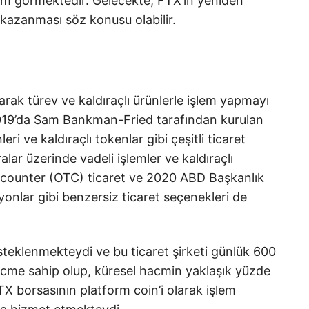
lem görmektedir. Gelecekte, FTX’in yeniden
kazanması söz konusu olabilir.
larak türev ve kaldıraçlı ürünlerle işlem yapmayı
019’da Sam Bankman-Fried tarafından kurulan
eri ve kaldıraçlı tokenlar gibi çeşitli ticaret
lar üzerinde vadeli işlemler ve kaldıraçlı
e-counter (OTC) ticaret ve 2020 ABD Başkanlık
yonlar gibi benzersiz ticaret seçenekleri de
eklenmekteydi ve bu ticaret şirketi günlük 600
hacme sahip olup, küresel hacmin yaklaşık yüzde
X borsasının platform coin’i olarak işlem