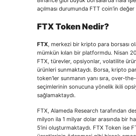
Binance gibi büyük borsalarda hala iş
açılması durumunda FTT coin’in değer 
FTX Token Nedir?
FTX
, merkezi bir kripto para borsası o
mümkün kılan bir platformdu. Nisan 2
FTX, türevler, opsiyonlar, volatilite ürünl
ürünleri sunmaktaydı. Borsa, kripto para
token’ler sunmanın yanı sıra, over-th
seçimlerinin sonucuna yönelik ikili opsi
sağlamaktaydı.
FTX, Alameda Research tarafından dest
milyon ila 1 milyar dolar arasında bir 
5’ini oluşturmaktaydı. FTX Token ise FT