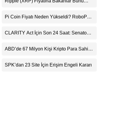
Ripple (XRP) Fiyatına Bakanlar Bunu
LinkedIn
Kaçırıyor: Evernorth’tan Dikkat Çeken
Uyarı
Pi Coin Fiyatı Neden Yükseldi? RoboPay
Telegram
Ortaklığı ve Güncelleme İyimserliği
Destekledi
CLARITY Act İçin Son 24 Saat: Senato
Matematiği Kripto Para Piyasasının
Beklentisini Bozabilir
ABD’de 67 Milyon Kişi Kripto Para Sahibi:
Ripple’dan “Eski Algılar Yıkıldı” Mesajı
SPK’dan 23 Site İçin Erişim Engeli Kararı