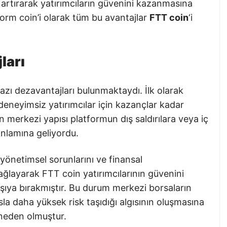
i artırarak yatırımcıların güvenini kazanmasına
orm coin’i olarak tüm bu avantajlar
FTT coin
‘i
ları
azı dezavantajları bulunmaktaydı. İlk olarak
i deneyimsiz yatırımcılar için kazançlar kadar
n merkezi yapısı platformun dış saldırılara veya iç
anlamına geliyordu.
yönetimsel sorunlarını ve finansal
ağlayarak FTT coin yatırımcılarının güvenini
rşıya bırakmıştır. Bu durum merkezi borsaların
sla daha yüksek risk taşıdığı algısının oluşmasına
 neden olmuştur.