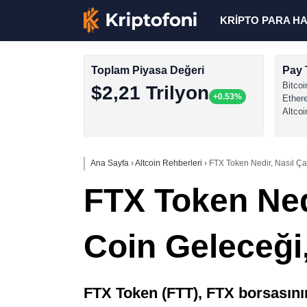
KRİPTO PARA H
Toplam Piyasa Değeri
Pay 
Bitcoi
$2,21 Trilyon
+0.53%
Ether
Altcoi
Ana Sayfa
›
Altcoin Rehberleri
›
FTX Token Nedir, Nasıl Ça
FTX Token Nedi
Coin Geleceği
FTX Token (FTT), FTX borsasının