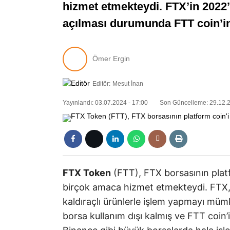
hizmet etmekteydi. FTX’in 2022’
açılması durumunda FTT coin’i
Ömer Ergin
Editör:
Mesut İnan
Yayınlandı: 03.07.2024 - 17:00
Son Güncelleme: 29.12.2
FTX Token
(FTT), FTX borsasının platf
birçok amaca hizmet etmekteydi. FTX, 
kaldıraçlı ürünlerle işlem yapmayı müm
borsa kullanım dışı kalmış ve FTT coin