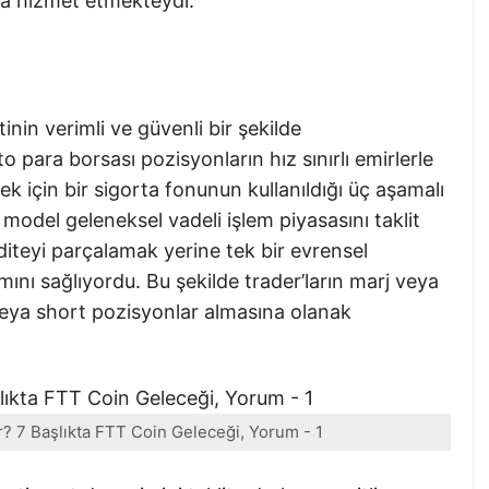
ca hizmet etmekteydi.
inin verimli ve güvenli bir şekilde
o para borsası pozisyonların hız sınırlı emirlerle
ek için bir sigorta fonunun kullanıldığı üç aşamalı
 model geleneksel vadeli işlem piyasasını taklit
kiditeyi parçalamak yerine tek bir evrensel
ını sağlıyordu. Bu şekilde trader’ların marj veya
 veya short pozisyonlar almasına olanak
r? 7 Başlıkta FTT Coin Geleceği, Yorum - 1