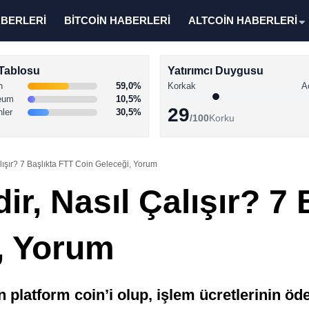
ABERLERİ
BİTCOİN HABERLERİ
ALTCOİN HABERLERİ
Tablosu
Yatırımcı Duygusu
n
59,0%
Korkak
A
eum
10,5%
29
nler
30,5%
/100
Korku
lışır? 7 Başlıkta FTT Coin Geleceği, Yorum
r, Nasıl Çalışır? 7 
, Yorum
 platform coin’i olup, işlem ücretlerinin ö