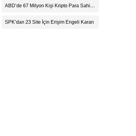
Beklentisini Bozabilir
ABD’de 67 Milyon Kişi Kripto Para Sahibi:
LinkedIn
Ripple’dan “Eski Algılar Yıkıldı” Mesajı
SPK’dan 23 Site İçin Erişim Engeli Kararı
Telegram