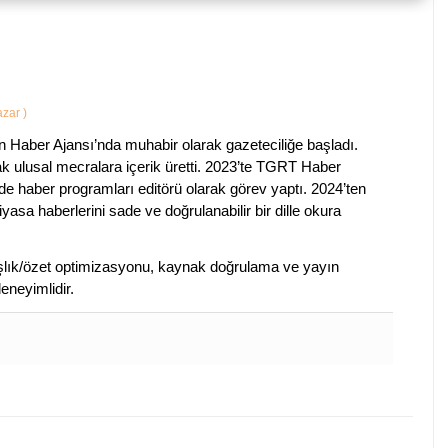
Yazar
)
 Haber Ajansı’nda muhabir olarak gazeteciliğe başladı.
ak ulusal mecralara içerik üretti. 2023’te TGRT Haber
de haber programları editörü olarak görev yaptı. 2024’ten
piyasa haberlerini sade ve doğrulanabilir bir dille okura
 başlık/özet optimizasyonu, kaynak doğrulama ve yayın
eneyimlidir.