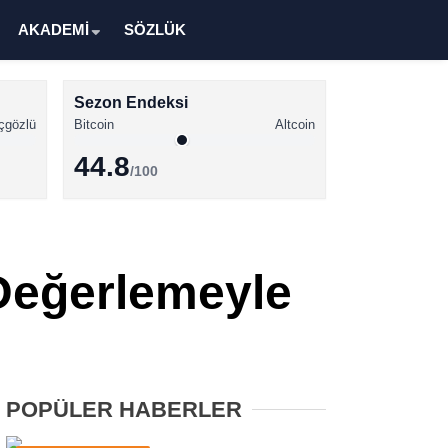
AKADEMİ
SÖZLÜK
Sezon Endeksi
çgözlü
Bitcoin
Altcoin
44.8
/100
Kripto Para Haberleri
Bitcoin Haberleri
 Değerlemeyle
Altcoin Haberleri
Ethereum Haberleri
Solana Haberleri
POPÜLER HABERLER
XRP Haberleri
Memecoin Haberleri