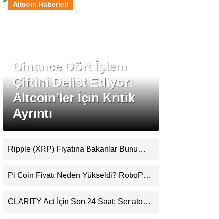
Altcoin Haberleri
Stablecoin Haberleri
Binance Dört İşlem
Facebook
Çiftini Delist Ediyor:
Altcoin’ler İçin Kritik
Ayrıntı
Instagram
Youtube
Ripple (XRP) Fiyatına Bakanlar Bunu
Kaçırıyor: Evernorth’tan Dikkat Çeken
Uyarı
TikTok
Pi Coin Fiyatı Neden Yükseldi? RoboPay
Ortaklığı ve Güncelleme İyimserliği
Destekledi
Pinterest
CLARITY Act İçin Son 24 Saat: Senato
Matematiği Kripto Para Piyasasının