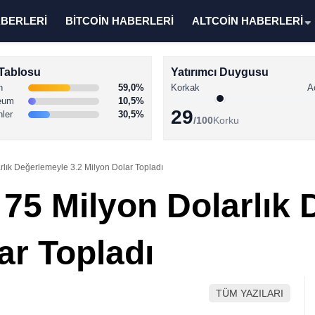
ABERLERİ
BİTCOİN HABERLERİ
ALTCOİN HABERLERİ
Tablosu
Yatırımcı Duygusu
n
59,0%
Korkak
A
eum
10,5%
29
nler
30,5%
/100
Korku
rlık Değerlemeyle 3.2 Milyon Dolar Topladı
 75 Milyon Dolarlık
ar Topladı
TÜM YAZILARI