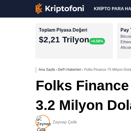
KRİPTO PARA H
Toplam Piyasa Değeri
Pay 
Bitcoi
$2,21 Trilyon
+0.58%
Ether
Altcoi
Ana Sayfa
›
DeFi Haberleri
›
Folks Finance 75 Milyon Dola
Folks Finance
3.2 Milyon Dol
Zeynep Çelik