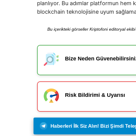
planlıyor. Bu adımlar platformun hem ku
blockchain teknolojisine uyum sağlama 
Bu içerikteki görseller Kriptofoni editoryal ek
Bize Neden Güvenebilirsini
Risk Bildirimi & Uyarısı
Haberleri İlk Siz Alın! Bizi Şimdi Te